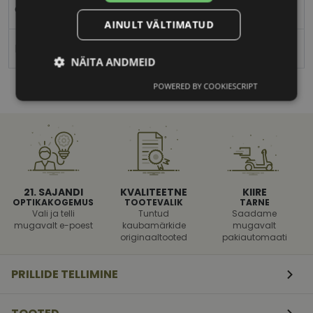
Ovaalne/ümar
AINULT VÄLTIMATUD
Naistele
NÄITA ANDMEID
POWERED BY COOKIESCRIPT
Vajalik
Statistika
Turustamine
Eelistused
21. SAJANDI
KVALITEETNE
KIIRE
OPTIKAKOGEMUS
TOOTEVALIK
TARNE
Vali ja telli
Tuntud
Saadame
mugavalt e-poest
kaubamärkide
mugavalt
originaaltooted
pakiautomaati
Vajalik
Statistika
Turustamine
Eelistused
PRILLIDE TELLIMINE
Vajalikud küpsised aitavad parandada kodulehe
kasutamismugavust, võimaldades põhifunktsioone
nagu lehtedel navigeerimine ja juurdepääsu saidi