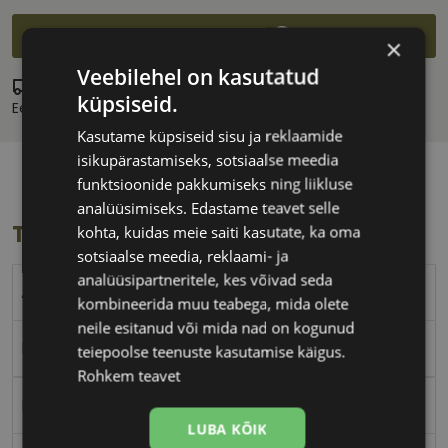
Lisa ostukorvi
×
Veebilehel on kasutatud
Laos
küpsiseid.
Eeldatav tarnekuupäev:
kolmapäev 12. august 2026
Kasutame küpsiseid sisu ja reklaamide
isikupärastamiseks, sotsiaalse meedia
funktsioonide pakkumiseks ning liikluse
analüüsimiseks. Edastame teavet selle
Toote info
kohta, kuidas meie saiti kasutate, ka oma
sotsiaalse meedia, reklaami- ja
analüüsipartneritele, kes võivad seda
A-Z
kombineerida muu teabega, mida olete
neile esitanud või mida nad on kogunud
black
teiepoolse teenuste kasutamise käigus.
Rohkem teavet
Plast
LUBA KÕIK