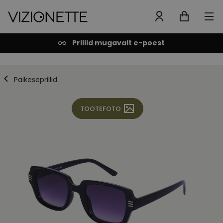
Prillid mugavalt e-poest
Päikeseprillid
TOOTEFOTO