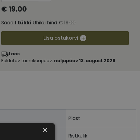
€ 19.00
Saad
1
tükki
Ühiku hind
€ 19.00
Lisa ostukorvi
Laos
Eeldatav tarnekuupäev:
neljapäev 13. august 2026
Plast
×
Ristkülik