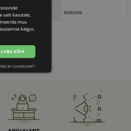
tsioonide
Naistele
 saiti kasutate,
bineerida muu
asutamise käigus.
LUBA KÕIK
RED BY COOKIESCRIPT
Eelistused
htedel navigeerimine
ABIVALMIS