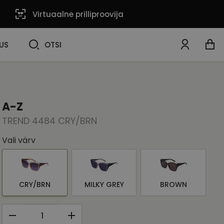
Virtuaalne prilliproovija
OTSI
US
OTSI
A-Z
TREND 4484 CRY/BRN
Vali värv
CRY/BRN
MILKY GREY
BROWN