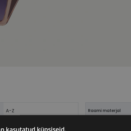
A-Z
Raami materjal
cry/brn
Raami kuju
on kasutatud küpsiseid.