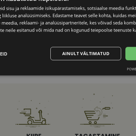
d sisu ja reklaamide isikupärastamiseks, sotsiaalse meedia funk
Kliendirühm
liikluse analüüsimiseks. Edastame teavet selle kohta, kuidas meie
 meedia, reklaami- ja analüüsipartneritele, kes võivad seda kom
te neile esitanud või mida nad on kogunud teiepoolse teenuste k
EID
AINULT VÄLTIMATUD
POWE
Statistika
Turustamine
Vajalik
Statistika
Turustamine
Eelistused
aitavad parandada kodulehe kasutamismugavust, võimaldades põhifunktsioone nagu le
kaitstud aladele. Koduleht ei tööta ilma nende küpsisteta korralikult.
KIIRE
TAGASTAMINE