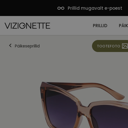
Prillid mugavalt e-poest
PRILLID
PÄIK
Päikeseprillid
TOOTEFOTO