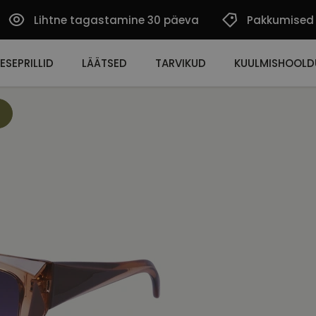
Lihtne tagastamine 30 päeva
Pakkumised
ESEPRILLID
LÄÄTSED
TARVIKUD
KUULMISHOOLD