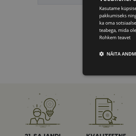
Kasutame küpsisei
pakkumiseks ning 
ka oma sotsiaalse
teabega, mida ole
Rohkem teavet
NÄITA ANDM
Vajalik
Vajalikud küpsised 
ja juurdepääsu saidi 
21. SAJANDI
KVALITEETNE