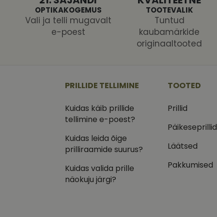
OPTIKAKOGEMUS
TOOTEVALIK
Nimi
Vali ja telli mugavalt
Tuntud
shipping_country
e-poest
kaubamärkide
originaaltooted
CookieScriptConse
csrftoken
PRILLIDE TELLIMINE
TOOTED
Kuidas käib prillide
Prillid
tellimine e-poest?
Pakk
Nimi
Nimi
Päikeseprilli
Dom
Kuidas leida õige
_ga
_gcl_au
Goog
Läätsed
prilliraamide suurus?
.vizi
Pakkumised
Kuidas valida prille
IDE
Goog
.doub
näokuju järgi?
_ga_VQ82NFQ41G
test_cookie
Goog
.doub