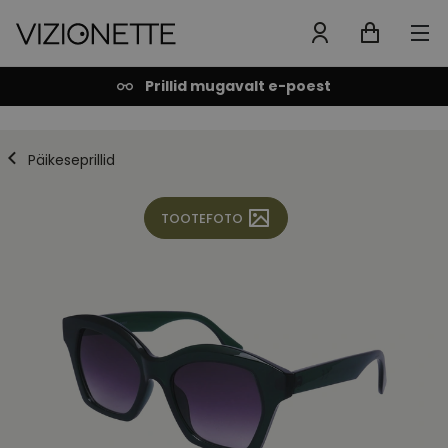
Prillid mugavalt e-poest
Päikeseprillid
TOOTEFOTO