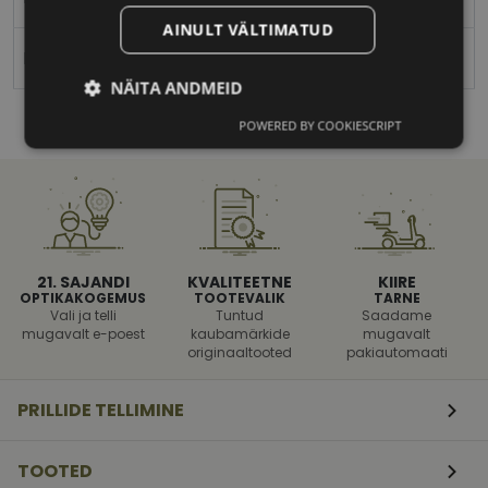
AINULT VÄLTIMATUD
Naistele
NÄITA ANDMEID
POWERED BY COOKIESCRIPT
Vajalik
Statistika
Turustamine
Eelistused
21. SAJANDI
KVALITEETNE
KIIRE
OPTIKAKOGEMUS
TOOTEVALIK
TARNE
Vali ja telli
Tuntud
Saadame
mugavalt e-poest
kaubamärkide
mugavalt
originaaltooted
pakiautomaati
Vajalik
Statistika
Turustamine
Eelistused
PRILLIDE TELLIMINE
Vajalikud küpsised aitavad parandada kodulehe
kasutamismugavust, võimaldades põhifunktsioone
TOOTED
nagu lehtedel navigeerimine ja juurdepääsu saidi