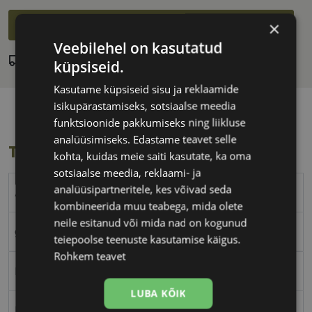
Lisa ostukorvi
×
Veebilehel on kasutatud
Laos
Eeldatav tarnekuupäev:
laupäev 15. august 2026
küpsiseid.
Kasutame küpsiseid sisu ja reklaamide
isikupärastamiseks, sotsiaalse meedia
funktsioonide pakkumiseks ning liikluse
analüüsimiseks. Edastame teavet selle
Toote info
kohta, kuidas meie saiti kasutate, ka oma
sotsiaalse meedia, reklaami- ja
analüüsipartneritele, kes võivad seda
A-Z
kombineerida muu teabega, mida olete
neile esitanud või mida nad on kogunud
green
teiepoolse teenuste kasutamise käigus.
Rohkem teavet
Plast
LUBA KÕIK
Ristkülik