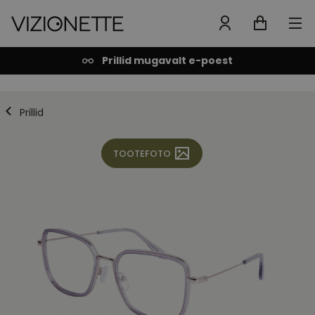
Prillid mugavalt e-poest
Prillid
TOOTEFOTO