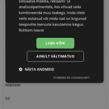
sotsiaalse meedia, reklaami- ja
ABORIGINAL
analüüsipartneritele, kes võivad seda
kombineerida muu teabega, mida olete
53-18
neile esitanud või mida nad on kogunud
teiepoolse teenuste kasutamise käigus.
M
Rohkem teavet
LUBA KÕIK
gold/clear
AINULT VÄLTIMATUD
Metall
NÄITA ANDMEID
Nurgeline
POWERED BY COOKIESCRIPT
Vajalik
Statistika
Turustamine
Naistele
53
Eelistused