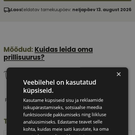
Laos
Eeldatav tarnekuupäev:
neljapäev 13. august 2026
Mõõdud:
Kuidas leida oma
prillisuurus?
×
Veebilehel on kasutatud
küpsiseid.
53 mm
18 mm
Prilliläätse laius
Ninavahe laius
Kasutame küpsiseid sisu ja reklaamide
(mm)
(mm)
isikupärastamiseks, sotsiaalse meedia
funktsioonide pakkumiseks ning liikluse
Toote info
analüüsimiseks. Edastame teavet selle
kohta, kuidas meie saiti kasutate, ka oma