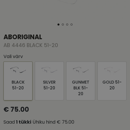
ABORIGINAL
AB 4446 BLACK 51-20
Vali värv
BLACK
SILVER
GUNMET
GOLD 51-
51-20
51-20
BLK 51-
20
20
€ 75.00
Saad
1
tükki
Ühiku hind
€ 75.00