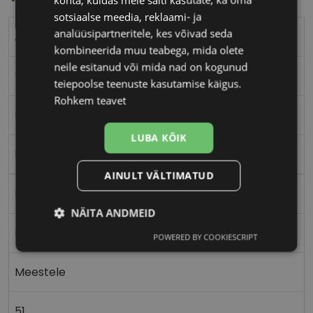
sotsiaalse meedia, reklaami- ja
analüüsipartneritele, kes võivad seda
ABORIGINAL
kombineerida muu teabega, mida olete
neile esitanud või mida nad on kogunud
51-20
teiepoolse teenuste kasutamise käigus.
Rohkem teavet
M
LUBA KÕIK
black
AINULT VÄLTIMATUD
Metall
NÄITA ANDMEID
Nurgeline
POWERED BY COOKIESCRIPT
Vajalik
Statistika
Turustamine
Meestele
Eelistused
51