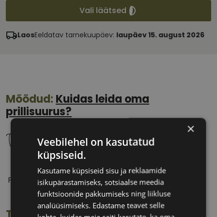
Vali läätsed
Laos
Eeldatav tarnekuupäev:
laupäev 15. august 2026
Mõõdud:
Kuidas leida oma
prillisuurus?
×
Veebilehel on kasutatud
küpsiseid.
51 mm
20 mm
Kasutame küpsiseid sisu ja reklaamide
Prilliläätse laius
Ninavahe laius
isikupärastamiseks, sotsiaalse meedia
(mm)
(mm)
funktsioonide pakkumiseks ning liikluse
analüüsimiseks. Edastame teavet selle
Toote info
kohta, kuidas meie saiti kasutate, ka oma