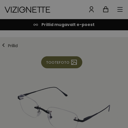
Prillid mugavalt e-poest
Prillid
TOOTEFOTO