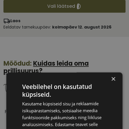
Vali läätsed
Laos
Eeldatav tarnekuupäev:
kolmapäev 12. august 2026
Mõõdud:
Kuidas leida oma
prillisuurus?
×
Veebilehel on kasutatud
küpsiseid.
Kasutame küpsiseid sisu ja reklaamide
51 mm
20 mm
isikupärastamiseks, sotsiaalse meedia
Prilliläätse laius
Ninavahe laius
funktsioonide pakkumiseks ning liikluse
(mm)
(mm)
analüüsimiseks. Edastame teavet selle