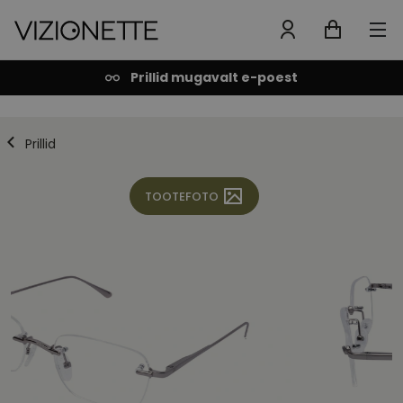
Prillid mugavalt e-poest
Prillid
TOOTEFOTO