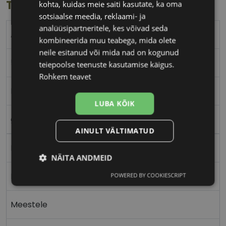
Toote info
kohta, kuidas meie saiti kasutate, ka oma
sotsiaalse meedia, reklaami- ja
analüüsipartneritele, kes võivad seda
ABORIGINAL
kombineerida muu teabega, mida olete
neile esitanud või mida nad on kogunud
51-20
teiepoolse teenuste kasutamise käigus.
Rohkem teavet
M
LUBA KÕIK
gunmet blk
AINULT VÄLTIMATUD
Metall
NÄITA ANDMEID
Nurgeline
POWERED BY COOKIESCRIPT
Vajalik
Statistika
Turustamine
Meestele
Eelistused