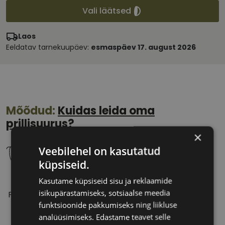
Vali läätsed
Laos
Eeldatav tarnekuupäev:
esmaspäev 17. august 2026
Mõõdud:
Kuidas leida oma
prillisuurus?
×
Veebilehel on kasutatud
küpsiseid.
Kasutame küpsiseid sisu ja reklaamide
51 mm
20 mm
isikupärastamiseks, sotsiaalse meedia
Prilliläätse laius
Ninavahe laius
funktsioonide pakkumiseks ning liikluse
(mm)
(mm)
analüüsimiseks. Edastame teavet selle