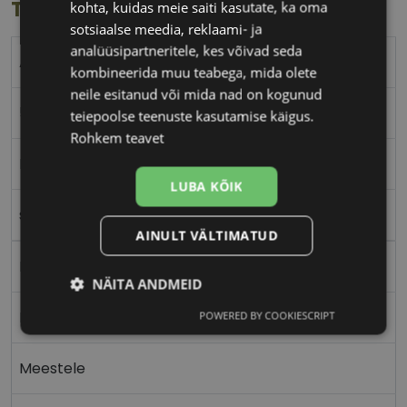
Toote info
kohta, kuidas meie saiti kasutate, ka oma
sotsiaalse meedia, reklaami- ja
analüüsipartneritele, kes võivad seda
ABORIGINAL
kombineerida muu teabega, mida olete
neile esitanud või mida nad on kogunud
51-20
teiepoolse teenuste kasutamise käigus.
Rohkem teavet
M
LUBA KÕIK
silver
AINULT VÄLTIMATUD
Metall
NÄITA ANDMEID
Nurgeline
POWERED BY COOKIESCRIPT
Vajalik
Statistika
Turustamine
Meestele
Eelistused