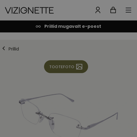
Prillid mugavalt e-poest
Prillid
TOOTEFOTO