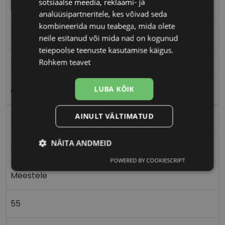
sotsiaalse meedia, reklaami- ja
ABORIGINAL
analüüsipartneritele, kes võivad seda
kombineerida muu teabega, mida olete
55-17
neile esitanud või mida nad on kogunud
teiepoolse teenuste kasutamise käigus.
M
Rohkem teavet
LUBA KÕIK
clear grey
AINULT VÄLTIMATUD
Plast
NÄITA ANDMEID
Nurgeline
POWERED BY COOKIESCRIPT
Vajalik
Statistika
Turustamine
Meestele
55
Eelistused