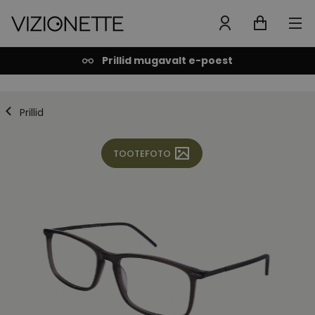
Prillid mugavalt e-poest
Prillid
TOOTEFOTO