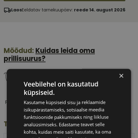
Laos
Eeldatav tarnekuupäev:
reede 14. august 2026
Mõõdud:
Kuidas leida oma
prillisuurus?
×
Veebilehel on kasutatud
küpsiseid.
55 mm
17 mm
Prilliläätse laius
Ninavahe laius
Kasutame küpsiseid sisu ja reklaamide
(mm)
(mm)
isikupärastamiseks, sotsiaalse meedia
funktsioonide pakkumiseks ning liikluse
Toote info
analüüsimiseks. Edastame teavet selle
kohta, kuidas meie saiti kasutate, ka oma