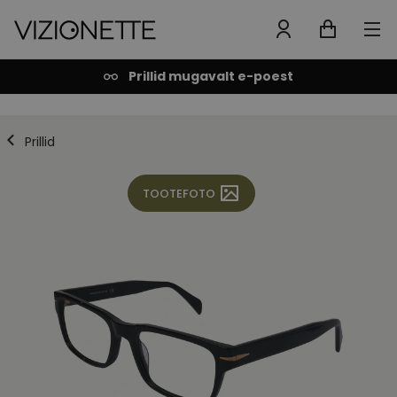
Prillid mugavalt e-poest
Prillid
TOOTEFOTO