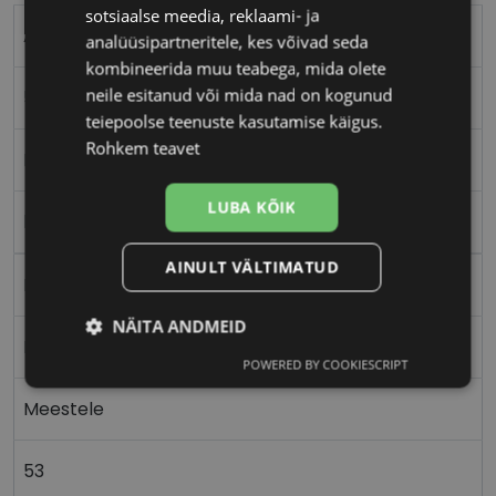
sotsiaalse meedia, reklaami- ja
ABORIGINAL
analüüsipartneritele, kes võivad seda
kombineerida muu teabega, mida olete
neile esitanud või mida nad on kogunud
53-18
teiepoolse teenuste kasutamise käigus.
Rohkem teavet
M
LUBA KÕIK
black
AINULT VÄLTIMATUD
Plast
NÄITA ANDMEID
Nurgeline
POWERED BY COOKIESCRIPT
Vajalik
Statistika
Turustamine
Meestele
Eelistused
53