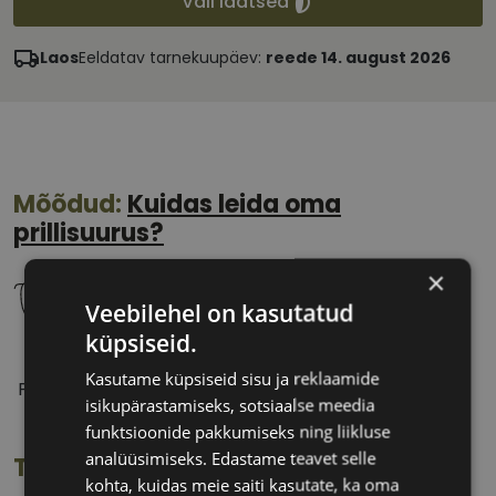
Vali läätsed
Laos
Eeldatav tarnekuupäev:
reede 14. august 2026
Mõõdud:
Kuidas leida oma
prillisuurus?
×
Veebilehel on kasutatud
küpsiseid.
53 mm
18 mm
Kasutame küpsiseid sisu ja reklaamide
Prilliläätse laius
Ninavahe laius
isikupärastamiseks, sotsiaalse meedia
(mm)
(mm)
funktsioonide pakkumiseks ning liikluse
analüüsimiseks. Edastame teavet selle
Toote info
kohta, kuidas meie saiti kasutate, ka oma