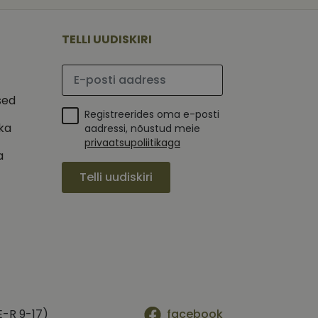
 selle kohta,
ga - see on
mi kohta, mida
tavale
ha.
te kasutajate
kult genereeritud
TELLI UUDISKIRI
seda kasutatakse
 selle kohta,
kampaaniate andmete
mi kohta, mida
ha.
Palun sisesta e-posti aadress
itamiseks.
et teha kindlaks,
sed
Registreerides oma e-posti
posti aadressi
 näiteks reaalajas
ika
aadressi, nõustud meie
privaatsupoliitikaga
a
Telli uudiskiri
E-R 9-17)
facebook