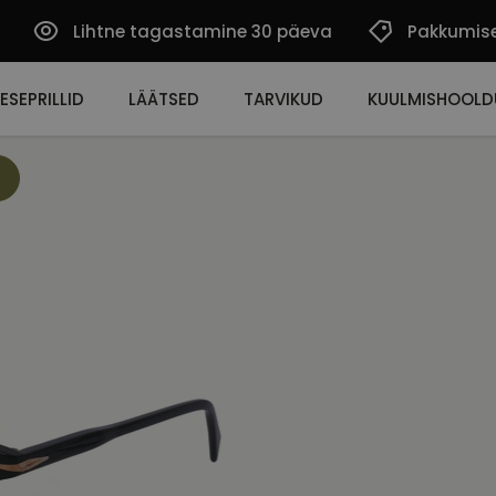
Lihtne tagastamine 30 päeva
Pakkumis
ESEPRILLID
LÄÄTSED
TARVIKUD
KUULMISHOOLD