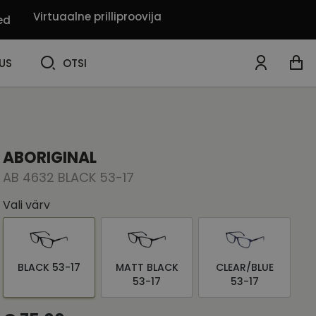
Virtuaalne prilliproovija
ed
OTSI
US
OTSI
ABORIGINAL
AB 4632 BLACK 53-17
Vali värv
BLACK 53-17
MATT BLACK
CLEAR/BLUE
53-17
53-17