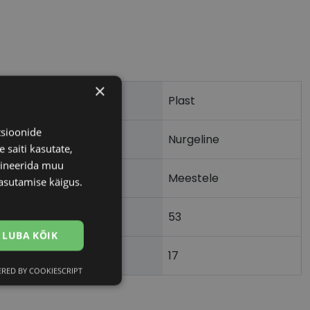
×
Plast
tsioonide
Nurgeline
 saiti kasutate,
bineerida muu
Meestele
asutamise käigus.
53
m)
LUBA KÕIK
17
)
RED BY COOKIESCRIPT
Eelistused