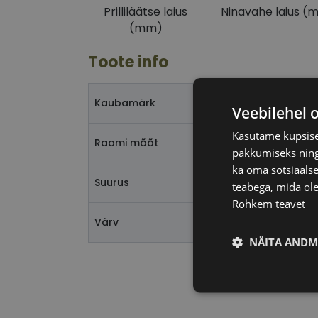
Prilliläätse laius
Ninavahe laius (
(mm)
Toote info
AB
Kaubamärk
Veebilehel 
Kasutame küpsisei
53
Raami mõõt
pakkumiseks ning 
ka oma sotsiaalse
M
Suurus
teabega, mida ole
Rohkem teavet
bl
Värv
NÄITA ANDM
Vajalik