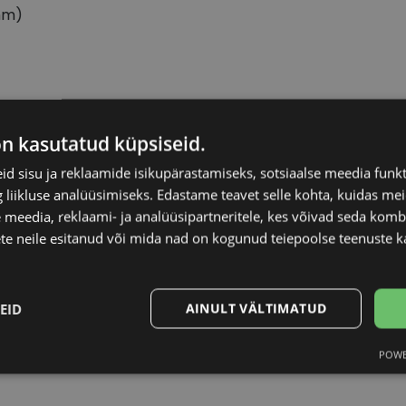
mm)
ORIGINAL
Raami materjal
on kasutatud küpsiseid.
d sisu ja reklaamide isikupärastamiseks, sotsiaalse meedia funk
-17
Raami kuju
liikluse analüüsimiseks. Edastame teavet selle kohta, kuidas meie
 meedia, reklaami- ja analüüsipartneritele, kes võivad seda kom
Kliendirühm
te neile esitanud või mida nad on kogunud teiepoolse teenuste k
ack
Prilliläätse laius (m
EID
AINULT VÄLTIMATUD
Ninavahe laius (mm
POWE
Statistika
Turustamine