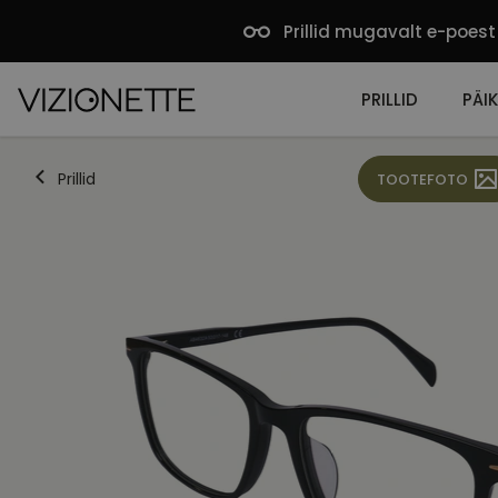
Prillid mugavalt e-poest
PRILLID
PÄIK
Prillid
TOOTEFOTO