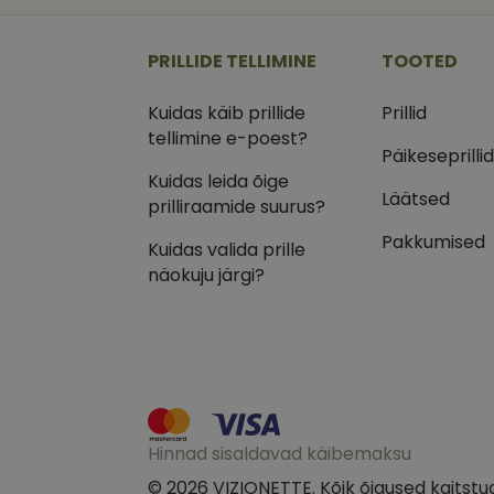
_ga
_gcl_au
Goog
.vizi
PRILLIDE TELLIMINE
TOOTED
IDE
Goog
.doub
Kuidas käib prillide
Prillid
_ga_VQ82NFQ41G
tellimine e-poest?
test_cookie
Goog
.doub
Päikeseprilli
Kuidas leida õige
__kla_id
_fbp
Meta
Läätsed
Inc.
prilliraamide suurus?
.vizi
Pakkumised
Kuidas valida prille
näokuju järgi?
Hinnad sisaldavad käibemaksu
© 2026 VIZIONETTE. Kõik õigused kaitstu