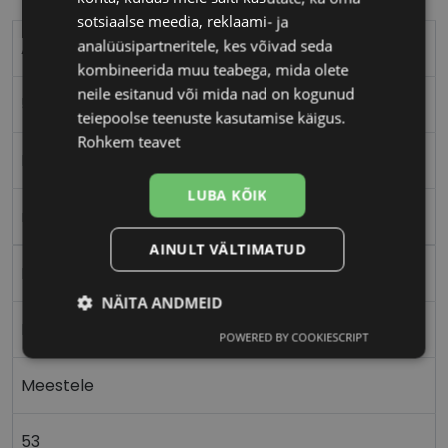
sotsiaalse meedia, reklaami- ja
analüüsipartneritele, kes võivad seda
ABORIGINAL
kombineerida muu teabega, mida olete
neile esitanud või mida nad on kogunud
53-17
teiepoolse teenuste kasutamise käigus.
Rohkem teavet
M
LUBA KÕIK
matt black
AINULT VÄLTIMATUD
Plast
NÄITA ANDMEID
Nurgeline
POWERED BY COOKIESCRIPT
Vajalik
Statistika
Turustamine
Meestele
Eelistused
53