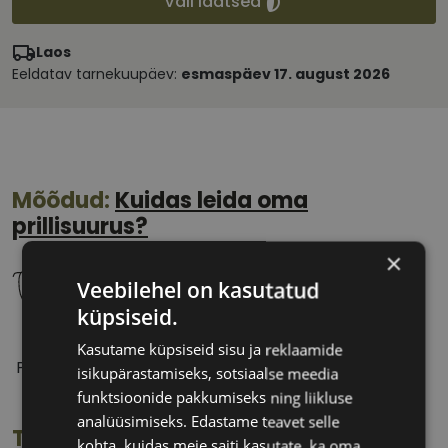
Vali läätsed
Laos
Eeldatav tarnekuupäev:
esmaspäev 17. august 2026
Mõõdud:
Kuidas leida oma
prillisuurus?
×
Veebilehel on kasutatud
küpsiseid.
53 mm
17 mm
Kasutame küpsiseid sisu ja reklaamide
Prilliläätse laius
Ninavahe laius
isikupärastamiseks, sotsiaalse meedia
(mm)
(mm)
funktsioonide pakkumiseks ning liikluse
analüüsimiseks. Edastame teavet selle
Toote info
kohta, kuidas meie saiti kasutate, ka oma