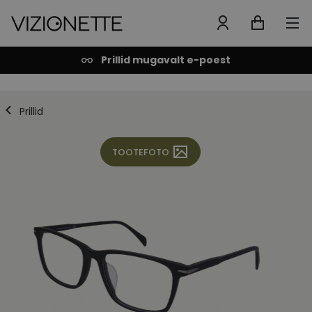
Prillid mugavalt e-poest
Prillid
TOOTEFOTO