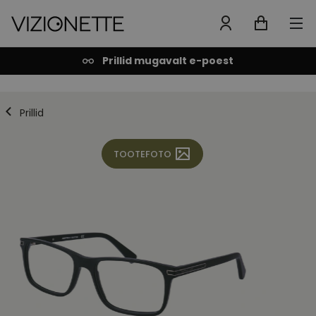
Prillid mugavalt e-poest
Prillid
TOOTEFOTO