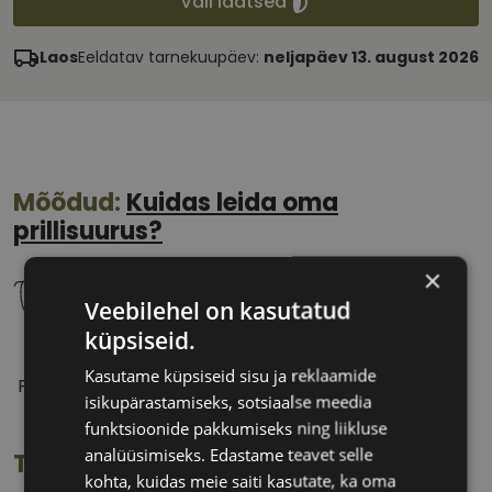
Vali läätsed
Laos
Eeldatav tarnekuupäev:
neljapäev 13. august 2026
Mõõdud:
Kuidas leida oma
prillisuurus?
×
Veebilehel on kasutatud
küpsiseid.
53 mm
17 mm
Kasutame küpsiseid sisu ja reklaamide
Prilliläätse laius
Ninavahe laius
isikupärastamiseks, sotsiaalse meedia
(mm)
(mm)
funktsioonide pakkumiseks ning liikluse
analüüsimiseks. Edastame teavet selle
Toote info
kohta, kuidas meie saiti kasutate, ka oma