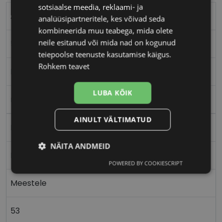
sotsiaalse meedia, reklaami- ja
AVANGLION
analüüsipartneritele, kes võivad seda
kombineerida muu teabega, mida olete
neile esitanud või mida nad on kogunud
53-17
teiepoolse teenuste kasutamise käigus.
Rohkem teavet
M
LUBA KÕIK
matt black
AINULT VÄLTIMATUD
Plast
NÄITA ANDMEID
Nurgeline
POWERED BY COOKIESCRIPT
Vajalik
Statistika
Turustamine
Meestele
Eelistused
53