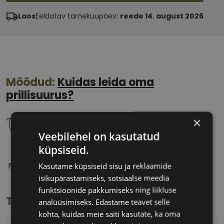
Laos
Eeldatav tarnekuupäev:
reede 14. august 2026
Mõõdud:
Kuidas leida oma
prillisuurus?
×
Veebilehel on kasutatud
küpsiseid.
57 mm
17 mm
Prilliläätse laius
Ninavahe laius
Kasutame küpsiseid sisu ja reklaamide
(mm)
(mm)
isikupärastamiseks, sotsiaalse meedia
funktsioonide pakkumiseks ning liikluse
Toote info
analüüsimiseks. Edastame teavet selle
kohta, kuidas meie saiti kasutate, ka oma