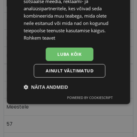
sotsiaalse meedia, reklaami- ja
BOSS
analüüsipartneritele, kes võivad seda
kombineerida muu teabega, mida olete
57-17
neile esitanud või mida nad on kogunud
teiepoolse teenuste kasutamise käigus.
L
Rohkem teavet
LUBA KÕIK
ruthenium
AINULT VÄLTIMATUD
Metall
NÄITA ANDMEID
Nurgeline
POWERED BY COOKIESCRIPT
Vajalik
Statistika
Turustamine
Meestele
57
Eelistused