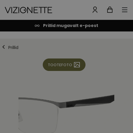
Prillid mugavalt e-poest
Prillid
TOOTEFOTO