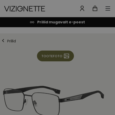
Prillid mugavalt e-poest
Prillid
TOOTEFOTO