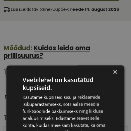
Laos
Eeldatav tarnekuupäev:
reede 14. august 2026
Mõõdud:
Kuidas leida oma
prillisuurus?
×
Veebilehel on kasutatud
küpsiseid.
56 mm
18 mm
Prilliläätse laius
Ninavahe laius
Kasutame küpsiseid sisu ja reklaamide
(mm)
(mm)
isikupärastamiseks, sotsiaalse meedia
funktsioonide pakkumiseks ning liikluse
Toote info
analüüsimiseks. Edastame teavet selle
kohta, kuidas meie saiti kasutate, ka oma