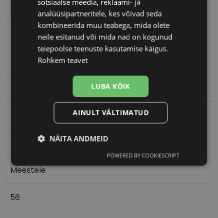
sotsiaalse meedia, reklaami- ja
BOSS
analüüsipartneritele, kes võivad seda
kombineerida muu teabega, mida olete
56-18
neile esitanud või mida nad on kogunud
teiepoolse teenuste kasutamise käigus.
L
Rohkem teavet
LUBA KÕIK
m.black
AINULT VÄLTIMATUD
Metall
NÄITA ANDMEID
Ristkülik
POWERED BY COOKIESCRIPT
Vajalik
Statistika
Turustamine
Meestele
56
Eelistused