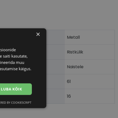
×
Metall
tsioonide
Ristkülik
 saiti kasutate,
bineerida muu
Naistele
asutamise käigus.
61
LUBA KÕIK
16
)
RED BY COOKIESCRIPT
Eelistused