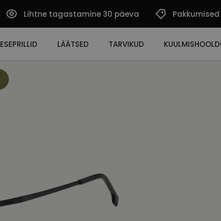
Lihtne tagastamine 30 päeva
Pakkumised
ESEPRILLID
LÄÄTSED
TARVIKUD
KUULMISHOOLD