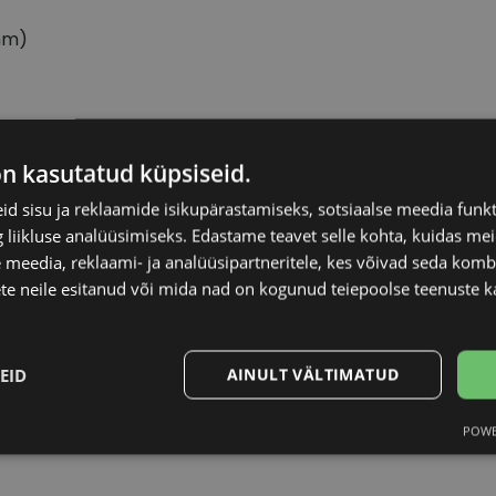
mm)
BOSS
Raami materjal
on kasutatud küpsiseid.
d sisu ja reklaamide isikupärastamiseks, sotsiaalse meedia funk
61-16
Raami kuju
liikluse analüüsimiseks. Edastame teavet selle kohta, kuidas meie
 meedia, reklaami- ja analüüsipartneritele, kes võivad seda kom
XL
Kliendirühm
te neile esitanud või mida nad on kogunud teiepoolse teenuste k
m.black
Klaasi laius (mm)
EID
AINULT VÄLTIMATUD
Ninavahe laius (mm
POWE
Statistika
Turustamine