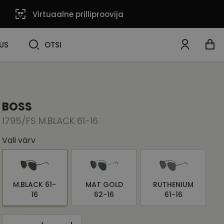
Virtuaalne prilliproovija
OTSI
US
OTSI
BOSS
1795/FS M.BLACK 61-16
Vali värv
M.BLACK 61-
MAT GOLD
RUTHENIUM
16
62-16
61-16