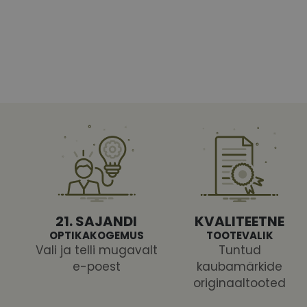
Vajalikud küpsised 
ja juurdepääsu saidi 
Nimi
shipping_country
CookieScriptConse
csrftoken
21. SAJANDI
KVALITEETNE
OPTIKAKOGEMUS
TOOTEVALIK
Vali ja telli mugavalt
Tuntud
e-poest
kaubamärkide
originaaltooted
Pakk
Nimi
Nimi
Dom