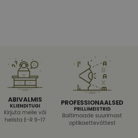
htedel navigeerimine
tajate küpsiste
 selleks, et Cookie-
latvormiga. See on
ABIVALMIS
arünnakute eest
PROFESSIONAALSED
KLIENDITUGI
PRILLIMEISTRID
Kirjuta meile või
Baltimaade suurimast
helista E-R 9-17
optikaettevõttest