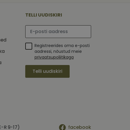
 selle kohta,
ga - see on
mi kohta, mida
tavale
ha.
te kasutajate
TELLI UUDISKIRI
kult genereeritud
seda kasutatakse
 selle kohta,
kampaaniate andmete
mi kohta, mida
ha.
Palun sisesta e-posti aadress
itamiseks.
et teha kindlaks,
sed
Registreerides oma e-posti
posti aadressi
 näiteks reaalajas
ika
aadressi, nõustud meie
privaatsupoliitikaga
a
Telli uudiskiri
E-R 9-17)
facebook