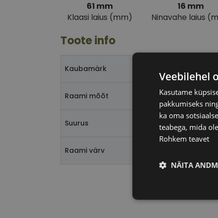
61 mm
16 mm
Klaasi laius (mm)
Ninavahe laius (
Toote info
Kaubamärk
Veebilehel 
Kasutame küpsisei
Raami mõõt
pakkumiseks ning 
ka oma sotsiaalse
Suurus
teabega, mida ole
Rohkem teavet
Raami värv
NÄITA ANDM
Vajalik