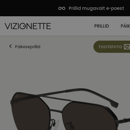
Prillid mugavalt e-poest
PRILLID
PÄIK
Päikeseprillid
TOOTEFOTO