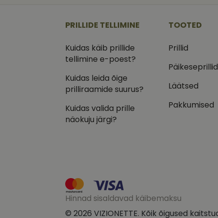
_ga
_gcl_au
Goog
.vizi
PRILLIDE TELLIMINE
TOOTED
IDE
Goog
.doub
Kuidas käib prillide
Prillid
tellimine e-poest?
_ga_VQ82NFQ41G
test_cookie
Goog
Päikeseprilli
.doub
Kuidas leida õige
__kla_id
_fbp
Meta
Läätsed
prilliraamide suurus?
Inc.
.vizi
Pakkumised
Kuidas valida prille
näokuju järgi?
Hinnad sisaldavad käibemaksu
© 2026 VIZIONETTE. Kõik õigused kaitstu