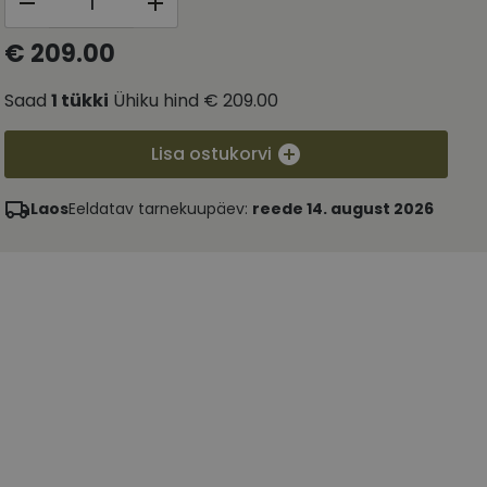
€ 209.00
Saad
1
tükki
Ühiku hind
€ 209.00
Lisa ostukorvi
Laos
Eeldatav tarnekuupäev:
reede 14. august 2026