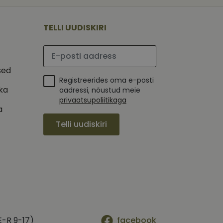
 selle kohta,
ga - see on
mi kohta, mida
tavale
ha.
te kasutajate
kult genereeritud
TELLI UUDISKIRI
seda kasutatakse
 selle kohta,
kampaaniate andmete
mi kohta, mida
ha.
Palun sisesta e-posti aadress
itamiseks.
et teha kindlaks,
sed
Registreerides oma e-posti
posti aadressi
 näiteks reaalajas
ika
aadressi, nõustud meie
privaatsupoliitikaga
a
Telli uudiskiri
E-R 9-17)
facebook