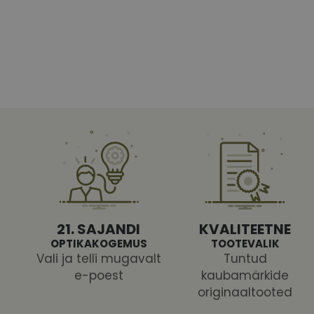
Vajalikud küpsised 
ja juurdepääsu saidi 
Nimi
shipping_country
CookieScriptConse
csrftoken
21. SAJANDI
KVALITEETNE
OPTIKAKOGEMUS
TOOTEVALIK
Vali ja telli mugavalt
Tuntud
e-poest
kaubamärkide
Pakk
originaaltooted
Nimi
Nimi
Dom