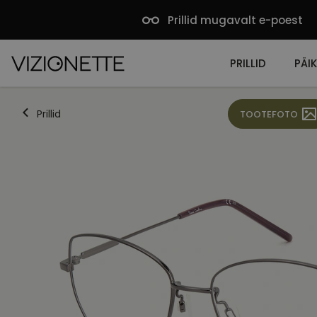
Prillid mugavalt e-poest
PRILLID
PÄIK
Prillid
TOOTEFOTO