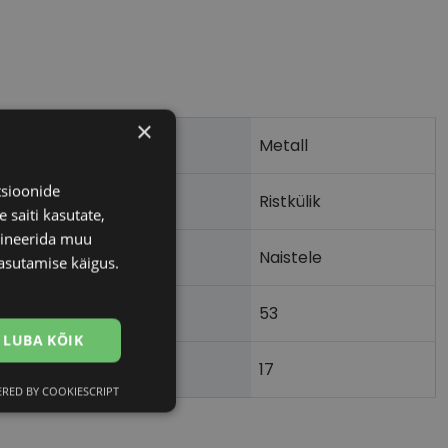
×
Metall
tsioonide
Ristkülik
 saiti kasutate,
bineerida muu
Naistele
asutamise käigus.
53
m)
LUBA KÕIK
17
)
RED BY COOKIESCRIPT
Eelistused