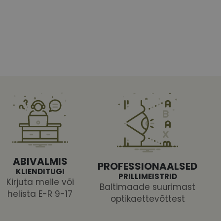
htedel navigeerimine
tajate küpsiste
 selleks, et Cookie-
latvormiga. See on
ABIVALMIS
arünnakute eest
PROFESSIONAALSED
KLIENDITUGI
PRILLIMEISTRID
Kirjuta meile või
Baltimaade suurimast
helista E-R 9-17
optikaettevõttest