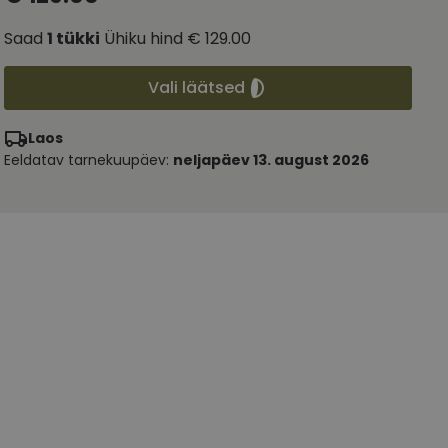
Saad
1
tükki
Ühiku hind
€ 129.00
Vali läätsed
Laos
Eeldatav tarnekuupäev:
neljapäev 13. august 2026