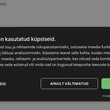
mm)
E CARDIN
Raami materjal
on kasutatud küpsiseid.
d sisu ja reklaamide isikupärastamiseks, sotsiaalse meedia funk
Raami kuju
liikluse analüüsimiseks. Edastame teavet selle kohta, kuidas meie
 meedia, reklaami- ja analüüsipartneritele, kes võivad seda kom
Kliendirühm
te neile esitanud või mida nad on kogunud teiepoolse teenuste k
nium
Prilliläätse laius (m
EID
AINULT VÄLTIMATUD
Ninavahe laius (mm
POWE
Statistika
Turustamine