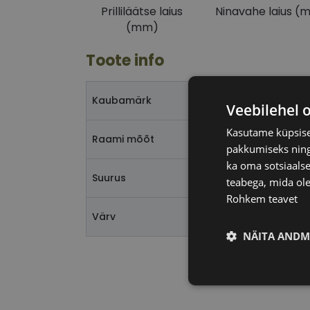
Prilliläätse laius
Ninavahe laius (
(mm)
Toote info
PIERR
Kaubamärk
Veebilehel 
Kasutame küpsisei
53-17
Raami mõõt
pakkumiseks ning 
ka oma sotsiaalse
M
Suurus
teabega, mida ole
Rohkem teavet
ruthe
Värv
NÄITA ANDM
Vajalik