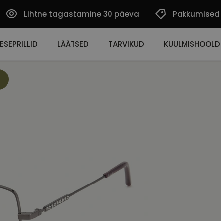
Lihtne tagastamine 30 päeva
Pakkumised
ESEPRILLID
LÄÄTSED
TARVIKUD
KUULMISHOOLD