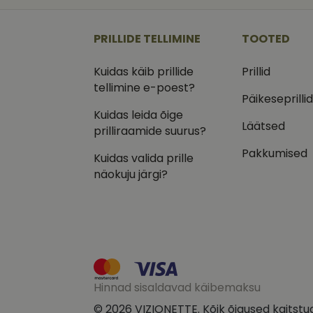
_ga
_gcl_au
Goog
.vizi
PRILLIDE TELLIMINE
TOOTED
IDE
Goog
.doub
Kuidas käib prillide
Prillid
_ga_VQ82NFQ41G
tellimine e-poest?
test_cookie
Goog
.doub
Päikeseprilli
Kuidas leida õige
__kla_id
_fbp
Meta
Läätsed
Inc.
prilliraamide suurus?
.vizi
Pakkumised
Kuidas valida prille
näokuju järgi?
Hinnad sisaldavad käibemaksu
© 2026 VIZIONETTE. Kõik õigused kaitstu