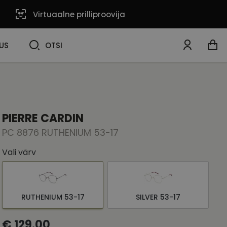
Virtuaalne prilliproovija
OTSI
US
OTSI
PIERRE CARDIN
PC 8876 RUTHENIUM 53-17
Vali värv
RUTHENIUM 53-17
SILVER 53-17
€ 129.00