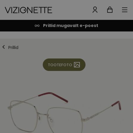
Prillid mugavalt e-poest
Prillid
TOOTEFOTO