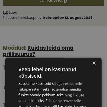
Vali läätsed
Laos
Eeldatav tarnekuupäev:
kolmapäev 12. august 2026
Mõõdud:
Kuidas leida oma
prillisuurus?
×
Veebilehel on kasutatud
küpsiseid.
54 mm
17 mm
Kasutame küpsiseid sisu ja reklaamide
Prilliläätse laius
Ninavahe laius
isikupärastamiseks, sotsiaalse meedia
(mm)
(mm)
funktsioonide pakkumiseks ning liikluse
analüüsimiseks. Edastame teavet selle
Toote info
kohta, kuidas meie saiti kasutate, ka oma