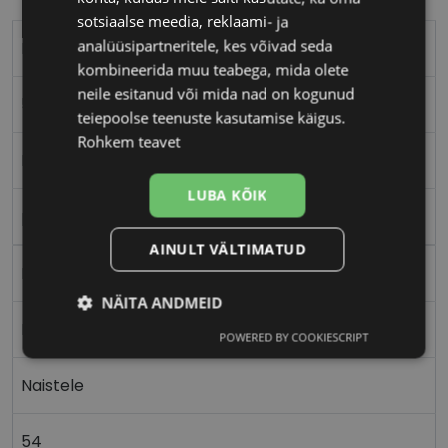
sotsiaalse meedia, reklaami- ja
analüüsipartneritele, kes võivad seda
PIERRE CARDIN
kombineerida muu teabega, mida olete
neile esitanud või mida nad on kogunud
54-17
teiepoolse teenuste kasutamise käigus.
Rohkem teavet
M
LUBA KÕIK
palladiee
AINULT VÄLTIMATUD
Metall
NÄITA ANDMEID
Ristkülik
POWERED BY COOKIESCRIPT
Vajalik
Statistika
Turustamine
Naistele
Eelistused
54