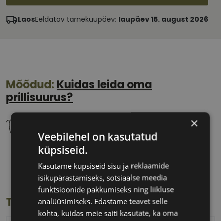
Laos
Eeldatav tarnekuupäev:
laupäev 15. august 2026
Mõõdud:
Kuidas leida oma
prillisuurus?
×
Veebilehel on kasutatud
küpsiseid.
54 mm
22 mm
Kasutame küpsiseid sisu ja reklaamide
Klaasi laius
Ninavahe laius
isikupärastamiseks, sotsiaalse meedia
(mm)
(mm)
funktsioonide pakkumiseks ning liikluse
Toote info
analüüsimiseks. Edastame teavet selle
kohta, kuidas meie saiti kasutate, ka oma