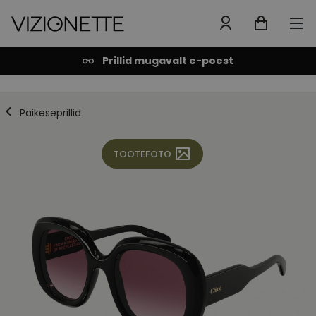
Prillid mugavalt e-poest
Päikeseprillid
TOOTEFOTO