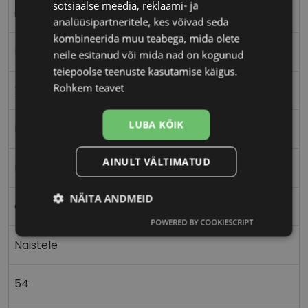
sotsiaalse meedia, reklaami- ja
CHLOÉ
analüüsipartneritele, kes võivad seda
kombineerida muu teabega, mida olete
54-22
neile esitanud või mida nad on kogunud
teiepoolse teenuste kasutamise käigus.
Rohkem teavet
XL
LUBA KÕIK
black
AINULT VÄLTIMATUD
Plast
NÄITA ANDMEID
Ovaalne/ümar
POWERED BY COOKIESCRIPT
Vajalik
Statistika
Turustamine
Naistele
Eelistused
54