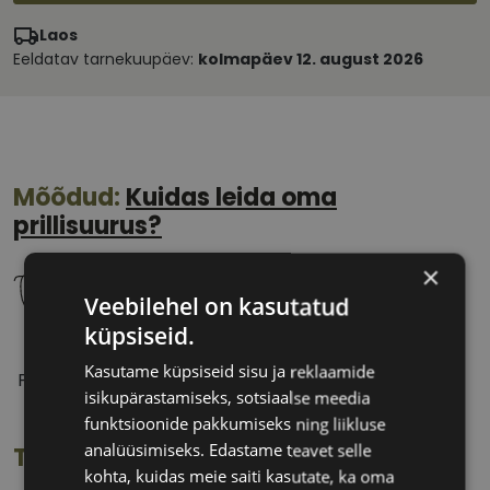
Laos
Eeldatav tarnekuupäev:
kolmapäev 12. august 2026
Mõõdud:
Kuidas leida oma
prillisuurus?
×
Veebilehel on kasutatud
küpsiseid.
54 mm
16 mm
Kasutame küpsiseid sisu ja reklaamide
Prilliläätse laius
Ninavahe laius
isikupärastamiseks, sotsiaalse meedia
(mm)
(mm)
funktsioonide pakkumiseks ning liikluse
analüüsimiseks. Edastame teavet selle
Toote info
kohta, kuidas meie saiti kasutate, ka oma