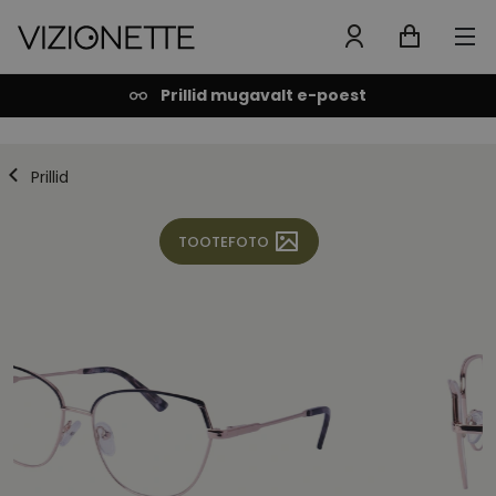
Prillid mugavalt e-poest
Prillid
TOOTEFOTO