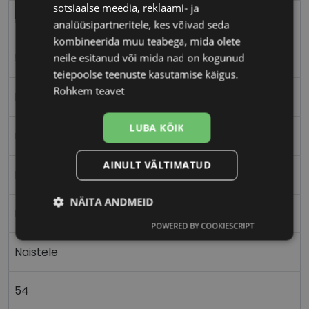
sotsiaalse meedia, reklaami- ja
DIVERSO
analüüsipartneritele, kes võivad seda
kombineerida muu teabega, mida olete
54-16
neile esitanud või mida nad on kogunud
teiepoolse teenuste kasutamise käigus.
Rohkem teavet
M
LUBA KÕIK
rose gd bk
AINULT VÄLTIMATUD
Metall
NÄITA ANDMEID
Ristkülik
POWERED BY COOKIESCRIPT
Vajalik
Statistika
Turustamine
Naistele
Eelistused
54