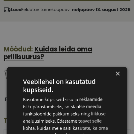
Laos
Eeldatav tarnekuupäev:
neljapäev 13. august 2026
Mõõdud:
Kuidas leida oma
prillisuurus?
×
Veebilehel on kasutatud
küpsiseid.
52 mm
17 mm
Prilliläätse laius
Ninavahe laius
Kasutame küpsiseid sisu ja reklaamide
(mm)
(mm)
isikupärastamiseks, sotsiaalse meedia
funktsioonide pakkumiseks ning liikluse
Toote info
analüüsimiseks. Edastame teavet selle
kohta, kuidas meie saiti kasutate, ka oma