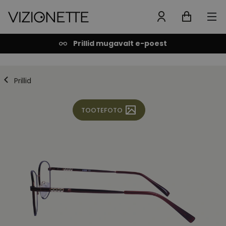
Prillid mugavalt e-poest
Prillid
TOOTEFOTO