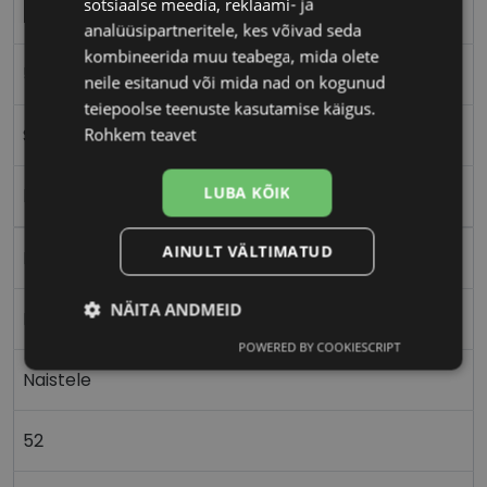
sotsiaalse meedia, reklaami- ja
DIVERSO
analüüsipartneritele, kes võivad seda
kombineerida muu teabega, mida olete
52-17
neile esitanud või mida nad on kogunud
teiepoolse teenuste kasutamise käigus.
S
Rohkem teavet
LUBA KÕIK
brown/gold
AINULT VÄLTIMATUD
Metall
NÄITA ANDMEID
Ristkülik
POWERED BY COOKIESCRIPT
Vajalik
Statistika
Turustamine
Naistele
52
Eelistused