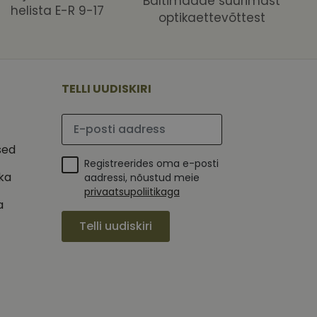
Baltimaade suurimast
helista E-R 9-17
optikaettevõttest
 selle kohta,
ga - see on
mi kohta, mida
tavale
ha.
te kasutajate
kult genereeritud
seda kasutatakse
 selle kohta,
kampaaniate andmete
mi kohta, mida
TELLI UUDISKIRI
ha.
itamiseks.
et teha kindlaks,
Palun sisesta e-posti aadress
posti aadressi
 näiteks reaalajas
sed
Registreerides oma e-posti
ika
aadressi, nõustud meie
privaatsupoliitikaga
a
Telli uudiskiri