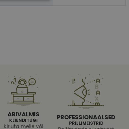
htedel navigeerimine
tajate küpsiste
 selleks, et Cookie-
latvormiga. See on
arünnakute eest
ABIVALMIS
PROFESSIONAALSED
KLIENDITUGI
PRILLIMEISTRID
Kirjuta meile või