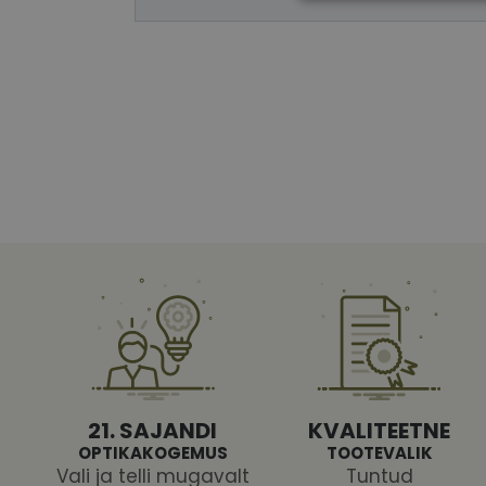
Vajalikud küpsised 
ja juurdepääsu saidi 
Nimi
shipping_country
CookieScriptConse
csrftoken
21. SAJANDI
KVALITEETNE
OPTIKAKOGEMUS
TOOTEVALIK
Vali ja telli mugavalt
Tuntud
Pakk