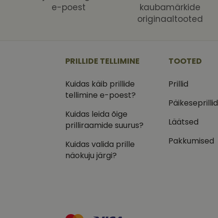
Nimi
Nimi
e-poest
kaubamärkide
Dom
originaaltooted
_ga
_gcl_au
Goog
.vizi
IDE
Goog
.doub
PRILLIDE TELLIMINE
TOOTED
_ga_VQ82NFQ41G
test_cookie
Goog
Kuidas käib prillide
Prillid
.doub
tellimine e-poest?
__kla_id
_fbp
Meta
Päikeseprilli
Inc.
Kuidas leida õige
.vizi
Läätsed
prilliraamide suurus?
Pakkumised
Kuidas valida prille
näokuju järgi?