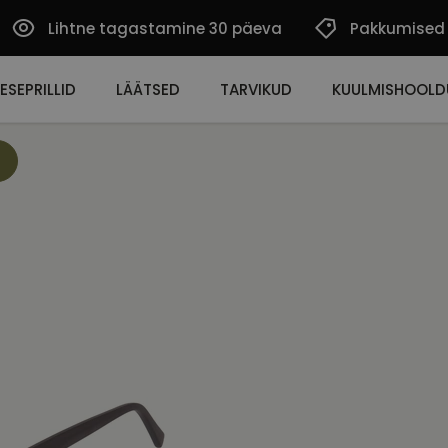
Lihtne tagastamine 30 päeva
Pakkumised
ESEPRILLID
LÄÄTSED
TARVIKUD
KUULMISHOOLD