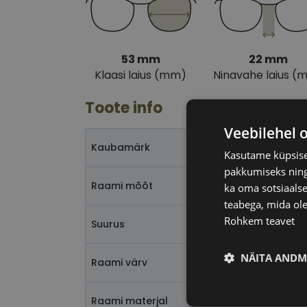
53 mm
22 mm
Klaasi laius (mm)
Ninavahe laius (
Toote info
Veebilehel 
Kaubamärk
Kasutame küpsisei
pakkumiseks ning 
Raami mõõt
ka oma sotsiaalse
teabega, mida ole
Rohkem teavet
Suurus
NÄITA ANDM
Raami värv
Vajalik
Raami materjal