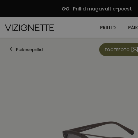
Prillid mugavalt e-poest
PRILLID
PÄIK
Päikeseprillid
TOOTEFOTO