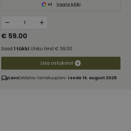
+1
Vaata kõiki
€ 59.00
Saad
1
tükki
Ühiku hind
€ 59.00
Lisa ostukorvi
Laos
Eeldatav tarnekuupäev:
reede 14. august 2026