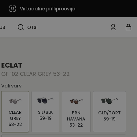
Virtuaalne prilliproovija
OTSI
US
OTSI
ECLAT
GF 102 CLEAR GREY 53-22
Vali värv
CLEAR
SIL/BLK
BRN
GLD/TORT
GREY
59-19
HAVANA
59-19
53-22
53-22