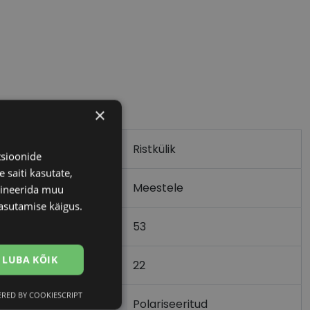
×
Ristkülik
tsioonide
 saiti kasutate,
Meestele
bineerida muu
asutamise käigus.
53
LUBA KÕIK
22
)
RED BY COOKIESCRIPT
Eelistused
Polariseeritud