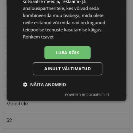
sotsiaalse meedia, reklaami- ja
ECLAT
analüüsipartneritele, kes võivad seda
kombineerida muu teabega, mida olete
52-20
neile esitanud või mida nad on kogunud
teiepoolse teenuste kasutamise käigus.
M
Rohkem teavet
LUBA KÕIK
black/gold
AINULT VÄLTIMATUD
Plast
NÄITA ANDMEID
Nurgeline
POWERED BY COOKIESCRIPT
Vajalik
Statistika
Turustamine
Meestele
52
Eelistused