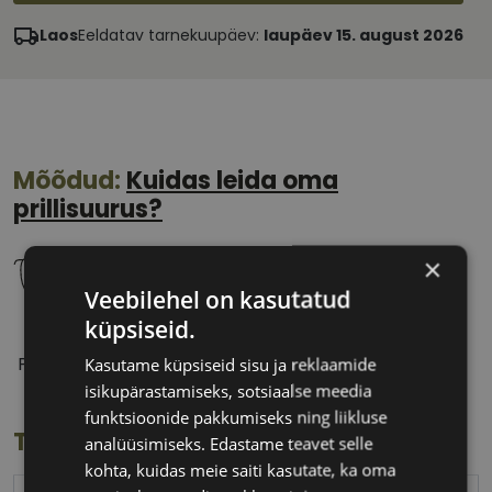
Laos
Eeldatav tarnekuupäev:
laupäev 15. august 2026
Mõõdud:
Kuidas leida oma
prillisuurus?
×
Veebilehel on kasutatud
küpsiseid.
52 mm
20 mm
Prilliläätse laius
Ninavahe laius
Kasutame küpsiseid sisu ja reklaamide
(mm)
(mm)
isikupärastamiseks, sotsiaalse meedia
funktsioonide pakkumiseks ning liikluse
Toote info
analüüsimiseks. Edastame teavet selle
kohta, kuidas meie saiti kasutate, ka oma