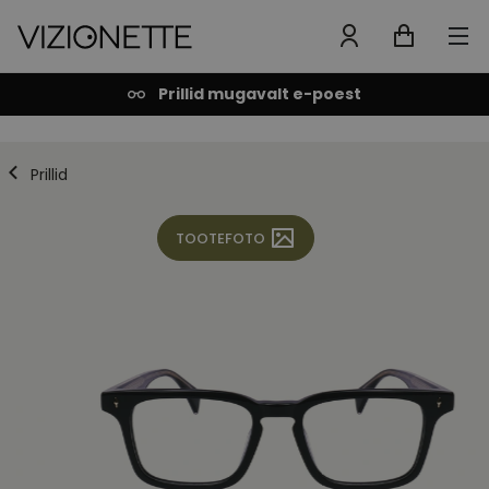
Prillid mugavalt e-poest
Prillid
TOOTEFOTO