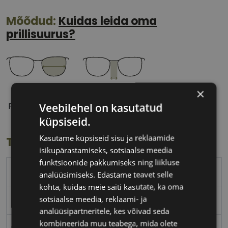
Mõõdud:
Kuidas leida oma
prillisuurus?
×
53 mm
19 mm
Veebilehel on kasutatud
Prilliläätse laius
Ninavahe laius
(mm)
(mm)
küpsiseid.
Kasutame küpsiseid sisu ja reklaamide
Toote info
isikupärastamiseks, sotsiaalse meedia
funktsioonide pakkumiseks ning liikluse
EINAR
analüüsimiseks. Edastame teavet selle
kohta, kuidas meie saiti kasutate, ka oma
sotsiaalse meedia, reklaami- ja
53-19
analüüsipartneritele, kes võivad seda
kombineerida muu teabega, mida olete