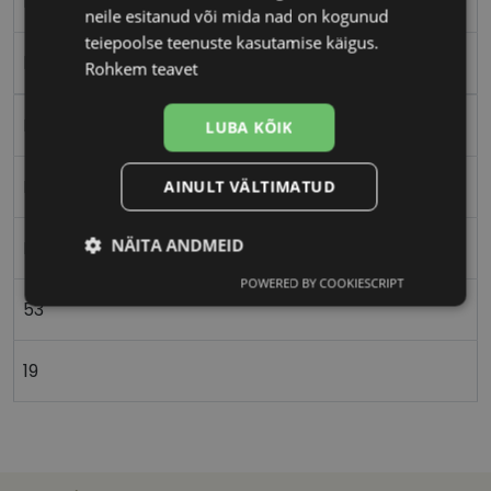
M
neile esitanud või mida nad on kogunud
teiepoolse teenuste kasutamise käigus.
black
Rohkem teavet
Metall
LUBA KÕIK
Ristkülik
AINULT VÄLTIMATUD
NÄITA ANDMEID
Meestele
POWERED BY COOKIESCRIPT
Vajalik
Statistika
Turustamine
53
19
Eelistused