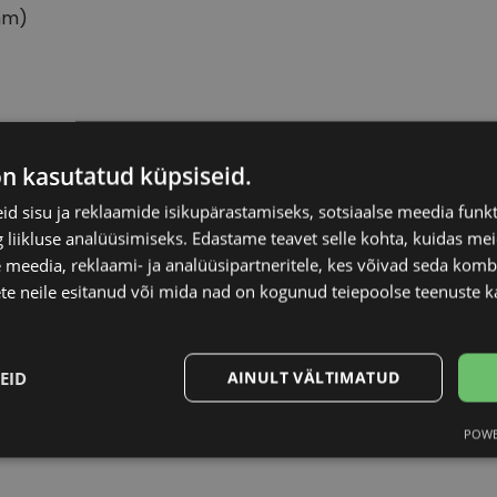
mm)
EINAR
Raami materjal
on kasutatud küpsiseid.
d sisu ja reklaamide isikupärastamiseks, sotsiaalse meedia funk
53-19
Raami kuju
liikluse analüüsimiseks. Edastame teavet selle kohta, kuidas meie
 meedia, reklaami- ja analüüsipartneritele, kes võivad seda kom
M
Kliendirühm
te neile esitanud või mida nad on kogunud teiepoolse teenuste k
black
Prilliläätse laius (m
EID
AINULT VÄLTIMATUD
Ninavahe laius (mm
POWE
Statistika
Turustamine