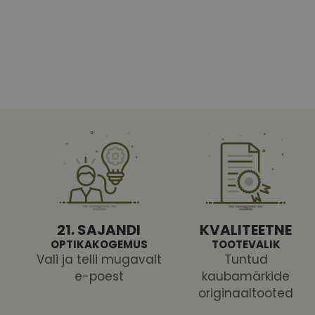
Vajalikud küpsised 
ja juurdepääsu saidi 
Nimi
shipping_country
CookieScriptConse
csrftoken
21. SAJANDI
KVALITEETNE
OPTIKAKOGEMUS
TOOTEVALIK
Vali ja telli mugavalt
Tuntud
e-poest
kaubamärkide
Pakk
originaaltooted
Nimi
Nimi
Dom