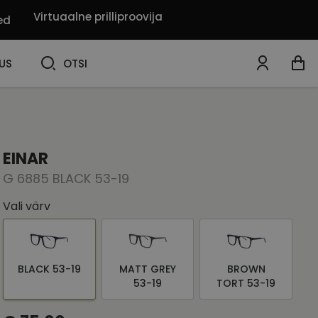
Virtuaalne prilliproovija
ed
OTSI
US
OTSI
EINAR
G 6885 BLACK 53-19
Vali värv
BLACK 53-19
MATT GREY
BROWN
53-19
TORT 53-19