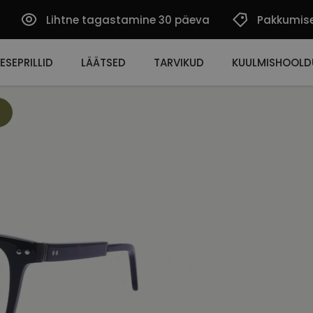
Lihtne tagastamine 30 päeva
Pakkumis
ESEPRILLID
LÄÄTSED
TARVIKUD
KUULMISHOOLD