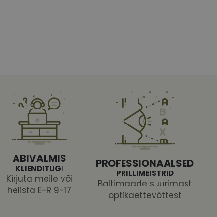
htedel navigeerimine
tajate küpsiste
 selleks, et Cookie-
latvormiga. See on
ABIVALMIS
arünnakute eest
PROFESSIONAALSED
KLIENDITUGI
PRILLIMEISTRID
Kirjuta meile või
Baltimaade suurimast
helista E-R 9-17
optikaettevõttest