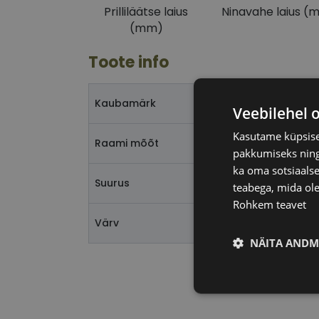
Prilliläätse laius
Ninavahe laius (
(mm)
Toote info
Kaubamärk
Veebilehel 
Kasutame küpsisei
Raami mõõt
pakkumiseks ning 
ka oma sotsiaalse
Suurus
teabega, mida ole
Rohkem teavet
Värv
NÄITA ANDM
Vajalik