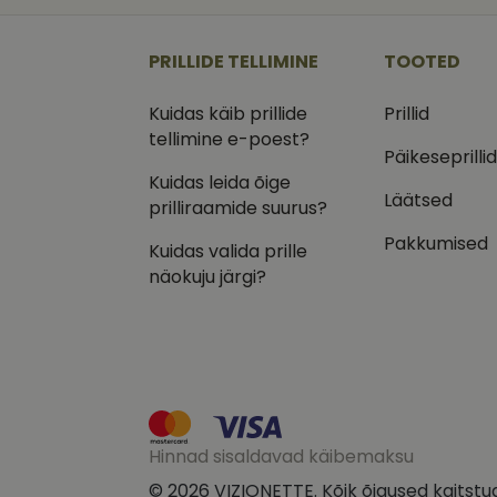
_ga
_gcl_au
Goog
.vizi
PRILLIDE TELLIMINE
TOOTED
IDE
Goog
.doub
Kuidas käib prillide
Prillid
_ga_VQ82NFQ41G
tellimine e-poest?
test_cookie
Goog
.doub
Päikeseprilli
Kuidas leida õige
__kla_id
_fbp
Meta
Läätsed
Inc.
prilliraamide suurus?
.vizi
Pakkumised
Kuidas valida prille
näokuju järgi?
Hinnad sisaldavad käibemaksu
© 2026 VIZIONETTE. Kõik õigused kaitstu