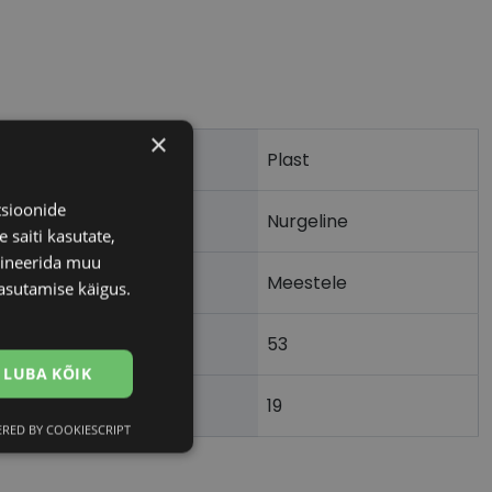
×
Plast
tsioonide
Nurgeline
 saiti kasutate,
bineerida muu
Meestele
asutamise käigus.
53
m)
LUBA KÕIK
19
)
RED BY COOKIESCRIPT
Eelistused