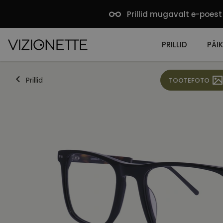
Prillid mugavalt e-poest
PRILLID
PÄIK
Prillid
TOOTEFOTO