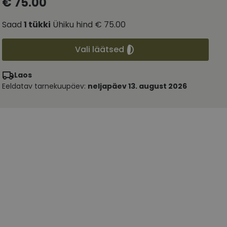
€ 75.00
Saad
1
tükki
Ühiku hind
€ 75.00
Vali läätsed
Laos
Eeldatav tarnekuupäev:
neljapäev 13. august 2026