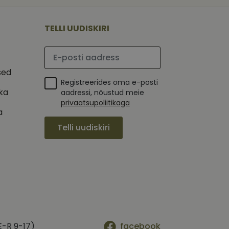
 selle kohta,
ga - see on
mi kohta, mida
tavale
ha.
te kasutajate
kult genereeritud
TELLI UUDISKIRI
seda kasutatakse
 selle kohta,
kampaaniate andmete
mi kohta, mida
ha.
Palun sisesta e-posti aadress
itamiseks.
et teha kindlaks,
sed
Registreerides oma e-posti
posti aadressi
 näiteks reaalajas
ika
aadressi, nõustud meie
privaatsupoliitikaga
a
Telli uudiskiri
E-R 9-17)
facebook