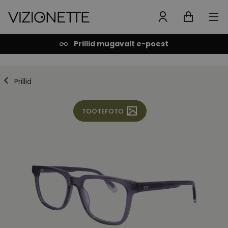
Prillid mugavalt e-poest
Prillid
TOOTEFOTO