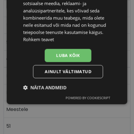
sotsiaalse meedia, reklaami- ja
EINAR
analüüsipartneritele, kes võivad seda
kombineerida muu teabega, mida olete
51-18
neile esitanud või mida nad on kogunud
teiepoolse teenuste kasutamise käigus.
Rohkem teavet
S
LUBA KÕIK
clear grey
AINULT VÄLTIMATUD
Plast
NÄITA ANDMEID
Nurgeline
POWERED BY COOKIESCRIPT
Vajalik
Statistika
Turustamine
Meestele
Eelistused
51