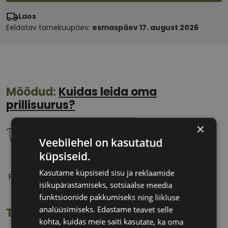
Laos
Eeldatav tarnekuupäev:
esmaspäev 17. august 2026
Mõõdud:
Kuidas leida oma
prillisuurus?
×
Veebilehel on kasutatud
küpsiseid.
51 mm
18 mm
Kasutame küpsiseid sisu ja reklaamide
Prilliläätse laius
Ninavahe laius
isikupärastamiseks, sotsiaalse meedia
(mm)
(mm)
funktsioonide pakkumiseks ning liikluse
analüüsimiseks. Edastame teavet selle
Toote info
kohta, kuidas meie saiti kasutate, ka oma