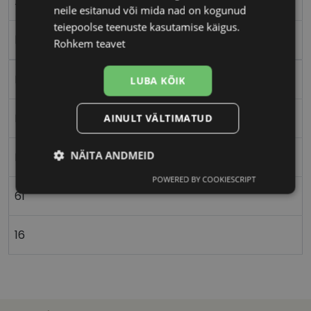
XL
neile esitanud või mida nad on kogunud
teiepoolse teenuste kasutamise käigus.
black
Rohkem teavet
Plast
LUBA KÕIK
Nurgeline
AINULT VÄLTIMATUD
NÄITA ANDMEID
Meestele
POWERED BY COOKIESCRIPT
Vajalik
Statistika
Turustamine
61
16
Eelistused