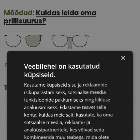
Mõõdud:
Kuidas leida oma
prillisuurus?
×
61 mm
16 mm
Veebilehel on kasutatud
Prilliläätse laius
Ninavahe laius
(mm)
(mm)
küpsiseid.
Kasutame küpsiseid sisu ja reklaamide
Toote info
isikupärastamiseks, sotsiaalse meedia
funktsioonide pakkumiseks ning liikluse
EINAR
analüüsimiseks. Edastame teavet selle
kohta, kuidas meie saiti kasutate, ka oma
sotsiaalse meedia, reklaami- ja
61-16
analüüsipartneritele, kes võivad seda
kombineerida muu teabega, mida olete