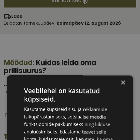
Vali läätsed
Laos
Eeldatav tarnekuupäev:
kolmapäev 12. august 2026
Mõõdud:
Kuidas leida oma
prillisuurus?
×
Veebilehel on kasutatud
küpsiseid.
56 mm
16 mm
Kasutame küpsiseid sisu ja reklaamide
Prilliläätse laius
Ninavahe laius
isikupärastamiseks, sotsiaalse meedia
(mm)
(mm)
funktsioonide pakkumiseks ning liikluse
analüüsimiseks. Edastame teavet selle
Toote info
kohta, kuidas meie saiti kasutate, ka oma