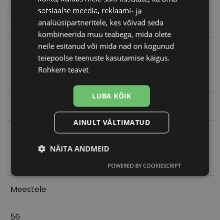
sotsiaalse meedia, reklaami- ja
analüüsipartneritele, kes võivad seda
EINAR
kombineerida muu teabega, mida olete
neile esitanud või mida nad on kogunud
56-16
teiepoolse teenuste kasutamise käigus.
Rohkem teavet
M
LUBA KÕIK
matt black
AINULT VÄLTIMATUD
Metall
NÄITA ANDMEID
Nurgeline
POWERED BY COOKIESCRIPT
Vajalik
Statistika
Turustamine
Meestele
Eelistused
56