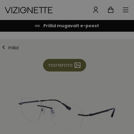
Prillid mugavalt e-poest
Prillid
TOOTEFOTO