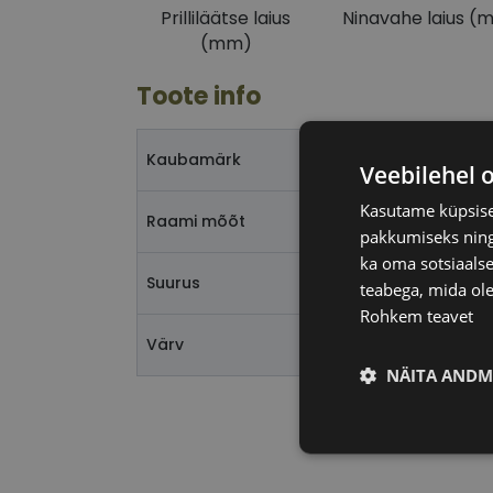
Prilliläätse laius
Ninavahe laius (
(mm)
Toote info
Kaubamärk
Veebilehel 
Kasutame küpsisei
Raami mõõt
pakkumiseks ning 
ka oma sotsiaalse
Suurus
teabega, mida ole
Rohkem teavet
Värv
NÄITA ANDM
Vajalik