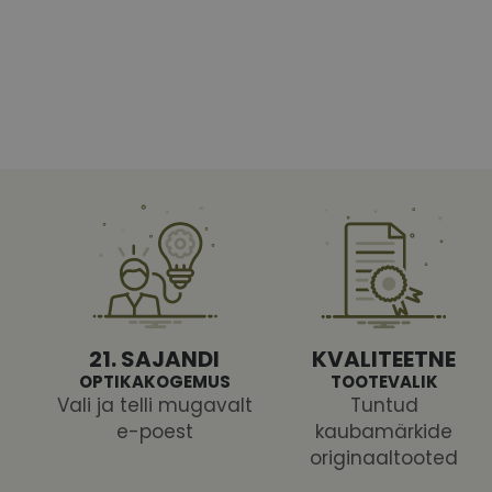
Vajalikud küpsised 
ja juurdepääsu saidi 
Nimi
shipping_country
CookieScriptConse
csrftoken
21. SAJANDI
KVALITEETNE
OPTIKAKOGEMUS
TOOTEVALIK
Vali ja telli mugavalt
Tuntud
e-poest
kaubamärkide
Pakk
originaaltooted
Nimi
Nimi
Dom