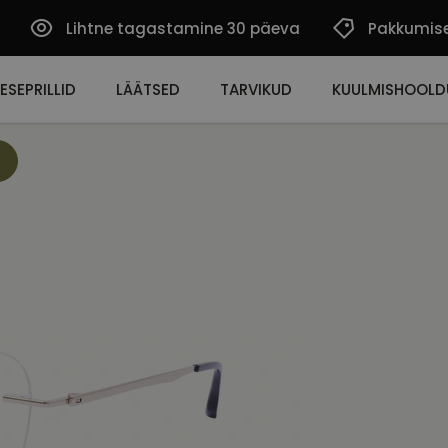
Lihtne tagastamine 30 päeva
Pakkumis
ESEPRILLID
LÄÄTSED
TARVIKUD
KUULMISHOOLD