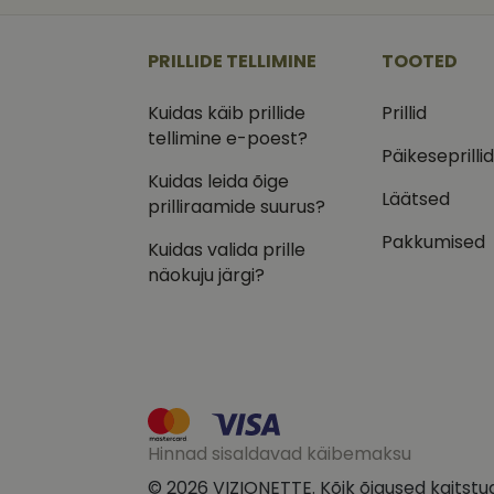
_ga
_gcl_au
Goog
.vizi
PRILLIDE TELLIMINE
TOOTED
IDE
Goog
.doub
Kuidas käib prillide
Prillid
_ga_VQ82NFQ41G
tellimine e-poest?
test_cookie
Goog
.doub
Päikeseprilli
Kuidas leida õige
__kla_id
_fbp
Meta
Läätsed
Inc.
prilliraamide suurus?
.vizi
Pakkumised
Kuidas valida prille
näokuju järgi?
Hinnad sisaldavad käibemaksu
© 2026 VIZIONETTE. Kõik õigused kaitstu