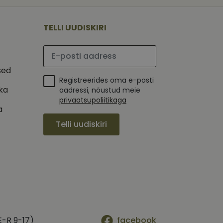
 selle kohta,
ga - see on
mi kohta, mida
tavale
ha.
te kasutajate
kult genereeritud
TELLI UUDISKIRI
seda kasutatakse
 selle kohta,
kampaaniate andmete
mi kohta, mida
ha.
Palun sisesta e-posti aadress
itamiseks.
et teha kindlaks,
sed
Registreerides oma e-posti
posti aadressi
 näiteks reaalajas
ika
aadressi, nõustud meie
privaatsupoliitikaga
a
Telli uudiskiri
E-R 9-17)
facebook