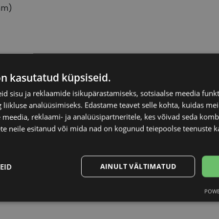
mm)
EINAR
Raami materjal
on kasutatud küpsiseid.
d sisu ja reklaamide isikupärastamiseks, sotsiaalse meedia funk
56-16
Raami kuju
liikluse analüüsimiseks. Edastame teavet selle kohta, kuidas meie
 meedia, reklaami- ja analüüsipartneritele, kes võivad seda kom
M
Kliendirühm
te neile esitanud või mida nad on kogunud teiepoolse teenuste k
gold
Prilliläätse laius (m
EID
AINULT VÄLTIMATUD
Ninavahe laius (mm
POWE
Statistika
Turustamine