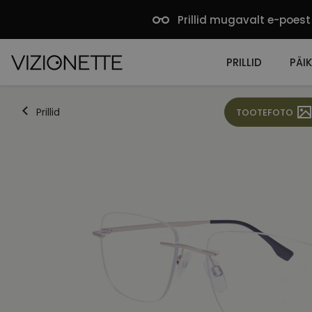
Prillid mugavalt e-poest
PRILLID
PÄIK
Prillid
TOOTEFOTO