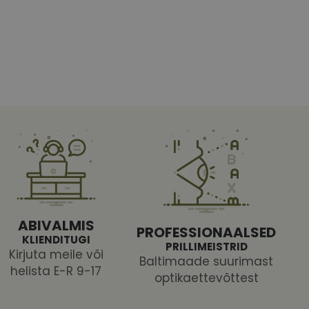
htedel navigeerimine
tajate küpsiste
 selleks, et Cookie-
latvormiga. See on
ABIVALMIS
arünnakute eest
PROFESSIONAALSED
KLIENDITUGI
PRILLIMEISTRID
Kirjuta meile või
Baltimaade suurimast
helista E-R 9-17
optikaettevõttest