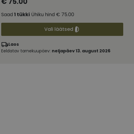
€ 75.00
Saad
1
tükki
Ühiku hind
€ 75.00
Vali läätsed
Laos
Eeldatav tarnekuupäev:
neljapäev 13. august 2026