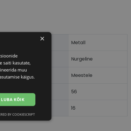
×
Metall
tsioonide
Nurgeline
 saiti kasutate,
bineerida muu
Meestele
asutamise käigus.
56
m)
LUBA KÕIK
16
)
RED BY COOKIESCRIPT
Eelistused