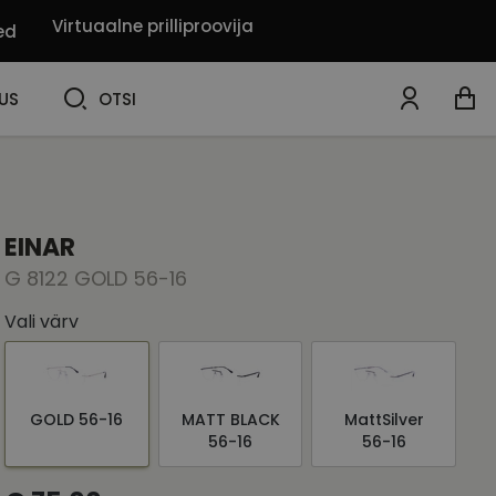
Virtuaalne prilliproovija
ed
OTSI
US
OTSI
EINAR
G 8122 GOLD 56-16
Vali värv
GOLD 56-16
MATT BLACK
MattSilver
56-16
56-16