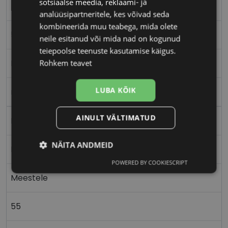
sotsiaalse meedia, reklaami- ja
EINAR
analüüsipartneritele, kes võivad seda
kombineerida muu teabega, mida olete
55-16
neile esitanud või mida nad on kogunud
teiepoolse teenuste kasutamise käigus.
M
Rohkem teavet
LUBA KÕIK
matt black
AINULT VÄLTIMATUD
Metall
NÄITA ANDMEID
Nurgeline
POWERED BY COOKIESCRIPT
Vajalik
Statistika
Turustamine
Meestele
55
Eelistused