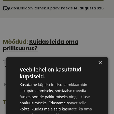
Laos
Eeldatav tarnekuupäev:
reede 14. august 2026
Mõõdud:
Kuidas leida oma
prillisuurus?
×
Veebilehel on kasutatud
küpsiseid.
55 mm
16 mm
Prilliläätse laius
Ninavahe laius
Kasutame küpsiseid sisu ja reklaamide
(mm)
(mm)
isikupärastamiseks, sotsiaalse meedia
funktsioonide pakkumiseks ning liikluse
Toote info
analüüsimiseks. Edastame teavet selle
kohta, kuidas meie saiti kasutate, ka oma