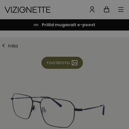
Prillid mugavalt e-poest
Prillid
TOOTEFOTO