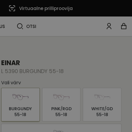
Virtuaalne prilliproovija
OTSI
US
OTSI
EINAR
L 5390 BURGUNDY 55-18
Vali värv
BURGUNDY
PINK/RGD
WHITE/GD
55-18
55-18
55-18