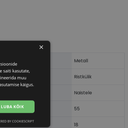
×
Metall
tsioonide
 saiti kasutate,
Ristkülik
bineerida muu
asutamise käigus.
Naistele
LUBA KÕIK
55
m)
RED BY COOKIESCRIPT
Eelistused
18
)