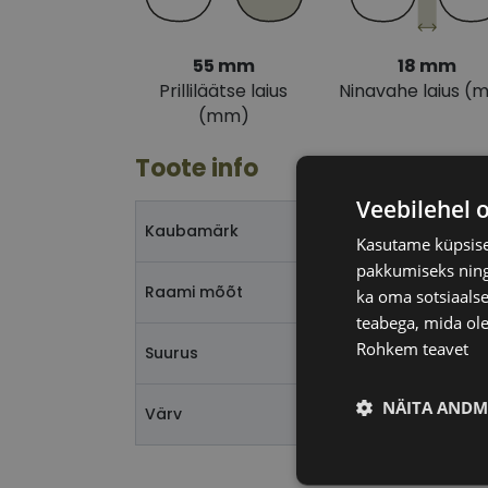
55 mm
18 mm
Prilliläätse laius
Ninavahe laius (
(mm)
Toote info
Veebilehel 
Kaubamärk
Kasutame küpsisei
pakkumiseks ning 
Raami mõõt
ka oma sotsiaalse
teabega, mida ole
Rohkem teavet
Suurus
NÄITA ANDM
Värv
Vajalik