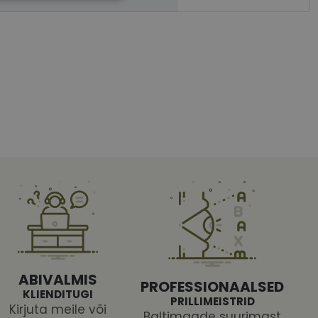
htedel navigeerimine
tajate küpsiste
 selleks, et Cookie-
latvormiga. See on
arünnakute eest
ABIVALMIS
PROFESSIONAALSED
KLIENDITUGI
PRILLIMEISTRID
Kirjuta meile või
Baltimaade suurimast