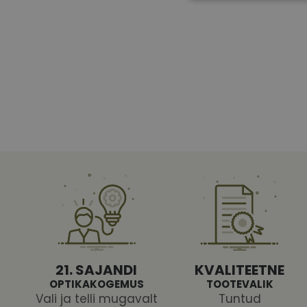
Vajalikud küpsised 
ja juurdepääsu saidi 
Nimi
shipping_country
CookieScriptConse
csrftoken
21. SAJANDI
KVALITEETNE
OPTIKAKOGEMUS
TOOTEVALIK
Vali ja telli mugavalt
Tuntud
Pakk