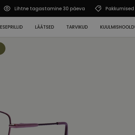
Lihtne tagastamine 30 päeva
Pakkumised
ESEPRILLID
LÄÄTSED
TARVIKUD
KUULMISHOOLD