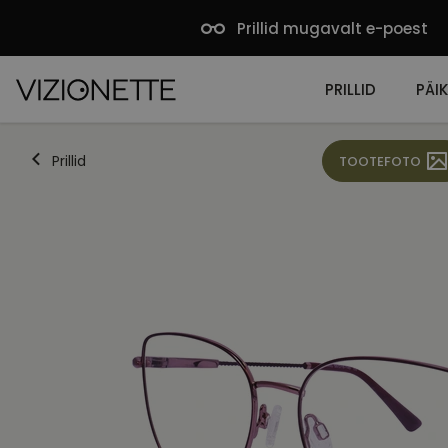
Prillid mugavalt e-poest
PRILLID
PÄIK
Prillid
TOOTEFOTO