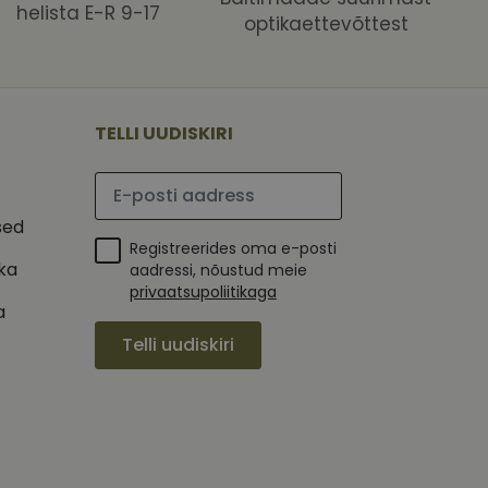
helista E-R 9-17
optikaettevõttest
 selle kohta,
ga - see on
mi kohta, mida
tavale
ha.
te kasutajate
kult genereeritud
seda kasutatakse
 selle kohta,
kampaaniate andmete
mi kohta, mida
TELLI UUDISKIRI
ha.
itamiseks.
et teha kindlaks,
Palun sisesta e-posti aadress
posti aadressi
 näiteks reaalajas
sed
Registreerides oma e-posti
ika
aadressi, nõustud meie
privaatsupoliitikaga
a
Telli uudiskiri