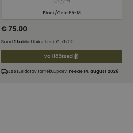
Black/Gold 55-18
€ 75.00
Saad
1
tükki
Ühiku hind
€ 75.00
Vali läätsed
Laos
Eeldatav tarnekuupäev:
reede 14. august 2026