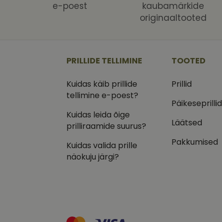
Nimi
Nimi
e-poest
kaubamärkide
Dom
originaaltooted
_ga
_gcl_au
Goog
.vizi
IDE
Goog
.doub
PRILLIDE TELLIMINE
TOOTED
_ga_VQ82NFQ41G
test_cookie
Goog
Kuidas käib prillide
Prillid
.doub
tellimine e-poest?
__kla_id
_fbp
Meta
Päikeseprilli
Inc.
Kuidas leida õige
.vizi
Läätsed
prilliraamide suurus?
Pakkumised
Kuidas valida prille
näokuju järgi?