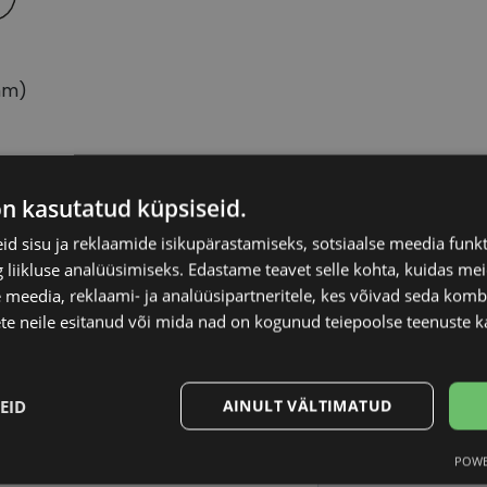
mm)
on kasutatud küpsiseid.
EINAR
Raami materjal
d sisu ja reklaamide isikupärastamiseks, sotsiaalse meedia funk
liikluse analüüsimiseks. Edastame teavet selle kohta, kuidas meie
55-18
Raami kuju
 meedia, reklaami- ja analüüsipartneritele, kes võivad seda kom
te neile esitanud või mida nad on kogunud teiepoolse teenuste k
L
Kliendirühm
EID
AINULT VÄLTIMATUD
burgundy
Prilliläätse laius (m
POWE
Statistika
Turustamine
Ninavahe laius (mm