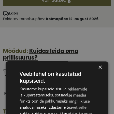
Vali läätsed
Laos
Eeldatav tarnekuupäev:
kolmapäev 12. august 2026
Mõõdud:
Kuidas leida oma
prillisuurus?
×
Veebilehel on kasutatud
küpsiseid.
53 mm
16 mm
Kasutame küpsiseid sisu ja reklaamide
Prilliläätse laius
Ninavahe laius
isikupärastamiseks, sotsiaalse meedia
(mm)
(mm)
funktsioonide pakkumiseks ning liikluse
analüüsimiseks. Edastame teavet selle
Toote info
kohta, kuidas meie saiti kasutate, ka oma