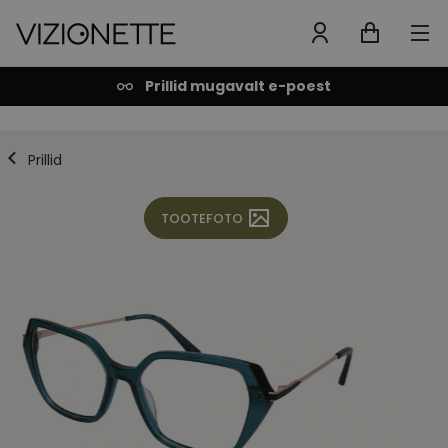
Prillid mugavalt e-poest
Prillid
TOOTEFOTO