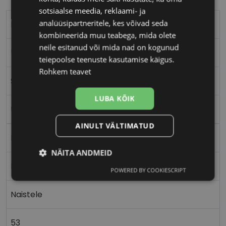
sotsiaalse meedia, reklaami- ja
analüüsipartneritele, kes võivad seda
EINAR
kombineerida muu teabega, mida olete
neile esitanud või mida nad on kogunud
53-16
teiepoolse teenuste kasutamise käigus.
Rohkem teavet
S
LUBA KÕIK
turquoise
AINULT VÄLTIMATUD
Plast
NÄITA ANDMEID
Ristkülik
POWERED BY COOKIESCRIPT
Vajalik
Statistika
Turustamine
Naistele
Eelistused
53