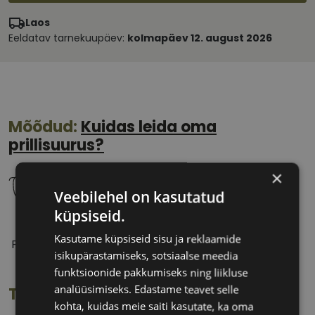
Laos
Eeldatav tarnekuupäev:
kolmapäev 12. august 2026
Mõõdud:
Kuidas leida oma
prillisuurus?
×
Veebilehel on kasutatud
küpsiseid.
54 mm
14 mm
Kasutame küpsiseid sisu ja reklaamide
Prilliläätse laius
Ninavahe laius
isikupärastamiseks, sotsiaalse meedia
(mm)
(mm)
funktsioonide pakkumiseks ning liikluse
analüüsimiseks. Edastame teavet selle
Toote info
kohta, kuidas meie saiti kasutate, ka oma