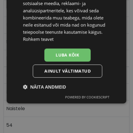
sotsiaalse meedia, reklaami- ja
FERRAGAMO
analüüsipartneritele, kes võivad seda
kombineerida muu teabega, mida olete
54-14
neile esitanud või mida nad on kogunud
teiepoolse teenuste kasutamise käigus.
Rohkem teavet
S
LUBA KÕIK
black
AINULT VÄLTIMATUD
Plast
NÄITA ANDMEID
Ristkülik
POWERED BY COOKIESCRIPT
Vajalik
Statistika
Turustamine
Naistele
Eelistused
54