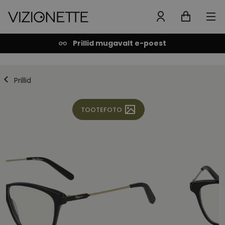
Prillid mugavalt e-poest
Prillid
TOOTEFOTO