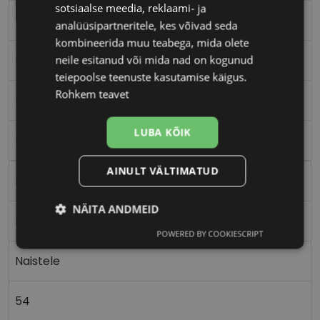
sotsiaalse meedia, reklaami- ja
FERRAGAMO
analüüsipartneritele, kes võivad seda
kombineerida muu teabega, mida olete
54-16
neile esitanud või mida nad on kogunud
teiepoolse teenuste kasutamise käigus.
Rohkem teavet
M
LUBA KÕIK
burg
AINULT VÄLTIMATUD
Plast
NÄITA ANDMEID
Ristkülik
POWERED BY COOKIESCRIPT
Vajalik
Statistika
Turustamine
Naistele
Eelistused
54