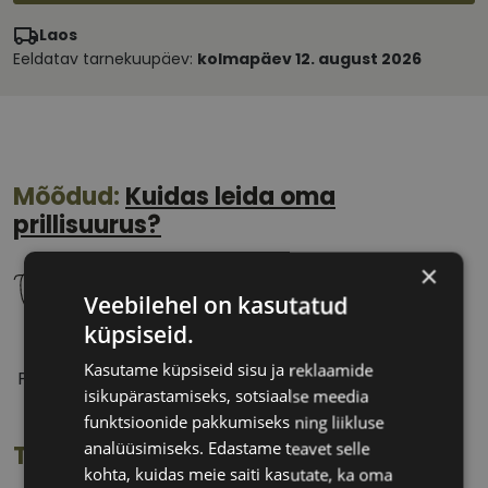
Laos
Eeldatav tarnekuupäev:
kolmapäev 12. august 2026
Mõõdud:
Kuidas leida oma
prillisuurus?
×
Veebilehel on kasutatud
küpsiseid.
54 mm
16 mm
Kasutame küpsiseid sisu ja reklaamide
Prilliläätse laius
Ninavahe laius
isikupärastamiseks, sotsiaalse meedia
(mm)
(mm)
funktsioonide pakkumiseks ning liikluse
analüüsimiseks. Edastame teavet selle
Toote info
kohta, kuidas meie saiti kasutate, ka oma