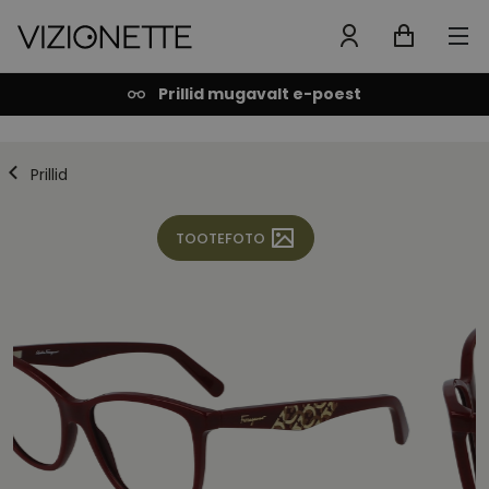
Prillid mugavalt e-poest
Prillid
TOOTEFOTO