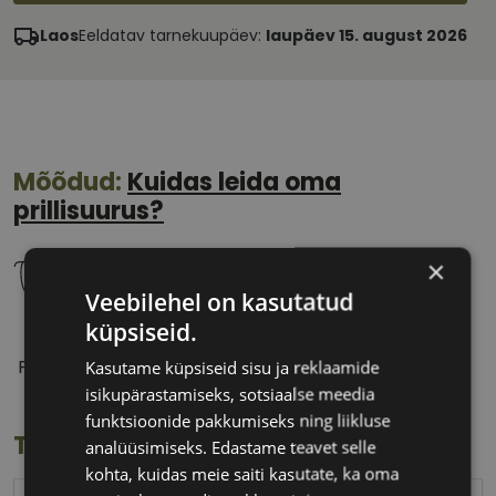
Laos
Eeldatav tarnekuupäev:
laupäev 15. august 2026
Mõõdud:
Kuidas leida oma
prillisuurus?
×
Veebilehel on kasutatud
küpsiseid.
55 mm
15 mm
Prilliläätse laius
Ninavahe laius
Kasutame küpsiseid sisu ja reklaamide
(mm)
(mm)
isikupärastamiseks, sotsiaalse meedia
funktsioonide pakkumiseks ning liikluse
Toote info
analüüsimiseks. Edastame teavet selle
kohta, kuidas meie saiti kasutate, ka oma