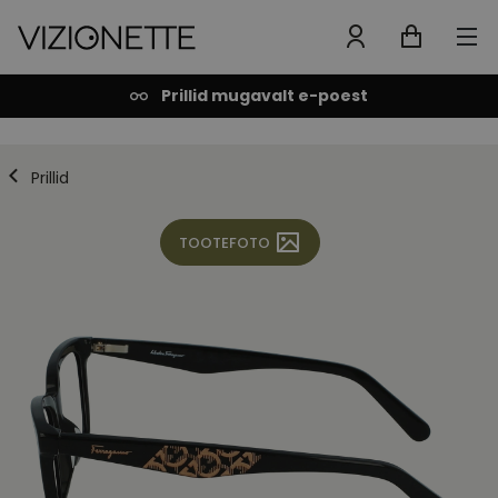
Prillid mugavalt e-poest
Prillid
TOOTEFOTO