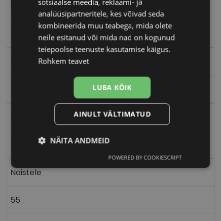
sotsiaalse meedia, reklaami- ja
FERRAGAMO
analüüsipartneritele, kes võivad seda
kombineerida muu teabega, mida olete
55-15
neile esitanud või mida nad on kogunud
teiepoolse teenuste kasutamise käigus.
M
Rohkem teavet
LUBA KÕIK
black
AINULT VÄLTIMATUD
Plast
NÄITA ANDMEID
Ristkülik
POWERED BY COOKIESCRIPT
Vajalik
Statistika
Turustamine
Naistele
55
Eelistused