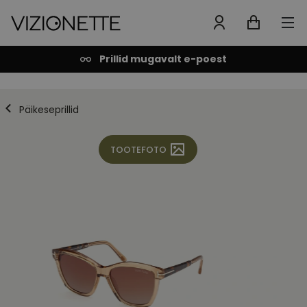
Prillid mugavalt e-poest
Päikeseprillid
TOOTEFOTO