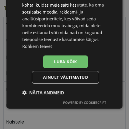
kohta, kuidas meie saiti kasutate, ka oma
Toote info
sotsiaalse meedia, reklaami- ja
analüüsipartneritele, kes võivad seda
TOM FORD
kombineerida muu teabega, mida olete
neile esitanud või mida nad on kogunud
teiepoolse teenuste kasutamise käigus.
54-16
Rohkem teavet
M
LUBA KÕIK
brn havana
AINULT VÄLTIMATUD
Plast
NÄITA ANDMEID
POWERED BY COOKIESCRIPT
Vajalik
Statistika
Turustamine
Ristkülik
Naistele
Eelistused