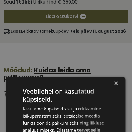
Saad
1
tükki
Ühiku hind
€ 359.00
Lisa ostukorvi
Laos
Eeldatav tarnekuupäev:
teisipäev 11. august 2026
Mõõdud:
Kuidas leida oma
prillisuurus?
×
Veebilehel on kasutatud
küpsiseid.
Kasutame küpsiseid sisu ja reklaamide
54 mm
16 mm
isikupärastamiseks, sotsiaalse meedia
Klaasi laius
Ninavahe laius
funktsioonide pakkumiseks ning liikluse
(mm)
(mm)
analüüsimiseks. Edastame teavet selle