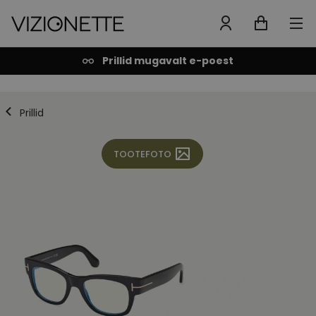
Prillid mugavalt e-poest
Prillid
TOOTEFOTO