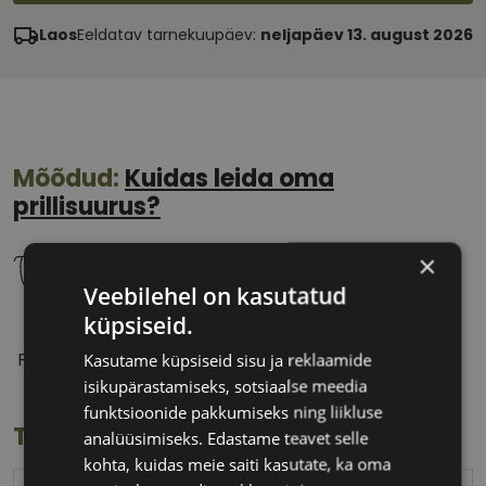
Laos
Eeldatav tarnekuupäev:
neljapäev 13. august 2026
Mõõdud:
Kuidas leida oma
prillisuurus?
×
Veebilehel on kasutatud
küpsiseid.
52 mm
20 mm
Prilliläätse laius
Ninavahe laius
Kasutame küpsiseid sisu ja reklaamide
(mm)
(mm)
isikupärastamiseks, sotsiaalse meedia
funktsioonide pakkumiseks ning liikluse
Toote info
analüüsimiseks. Edastame teavet selle
kohta, kuidas meie saiti kasutate, ka oma