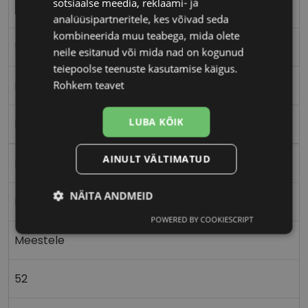
sotsiaalse meedia, reklaami- ja
TOM FORD
analüüsipartneritele, kes võivad seda
kombineerida muu teabega, mida olete
52-20
neile esitanud või mida nad on kogunud
teiepoolse teenuste kasutamise käigus.
M
Rohkem teavet
LUBA KÕIK
black
AINULT VÄLTIMATUD
Plast
NÄITA ANDMEID
Ristkülik
POWERED BY COOKIESCRIPT
Vajalik
Statistika
Turustamine
Meestele
52
Eelistused