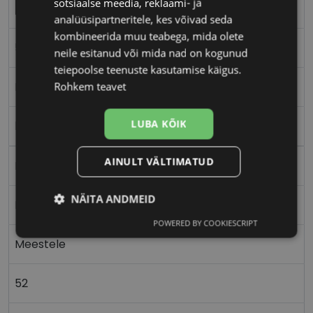
sotsiaalse meedia, reklaami- ja
TOM FORD
analüüsipartneritele, kes võivad seda
kombineerida muu teabega, mida olete
52-20
neile esitanud või mida nad on kogunud
teiepoolse teenuste kasutamise käigus.
M
Rohkem teavet
LUBA KÕIK
hav/brn
AINULT VÄLTIMATUD
Plast
NÄITA ANDMEID
Ristkülik
POWERED BY COOKIESCRIPT
Vajalik
Statistika
Turustamine
Meestele
52
Eelistused