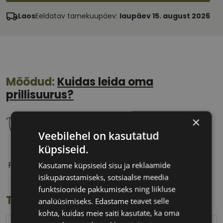
Laos
Eeldatav tarnekuupäev:
laupäev 15. august 2026
Mõõdud:
Kuidas leida oma
prillisuurus?
×
Veebilehel on kasutatud
küpsiseid.
52 mm
20 mm
Prilliläätse laius
Ninavahe laius
Kasutame küpsiseid sisu ja reklaamide
(mm)
(mm)
isikupärastamiseks, sotsiaalse meedia
funktsioonide pakkumiseks ning liikluse
Toote info
analüüsimiseks. Edastame teavet selle
kohta, kuidas meie saiti kasutate, ka oma