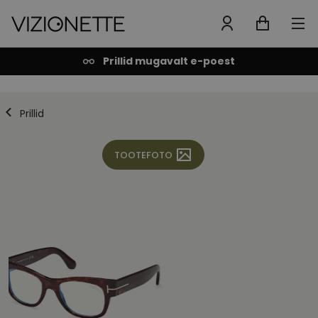
Prillid mugavalt e-poest
Prillid
TOOTEFOTO