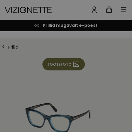
Prillid mugavalt e-poest
Prillid
TOOTEFOTO