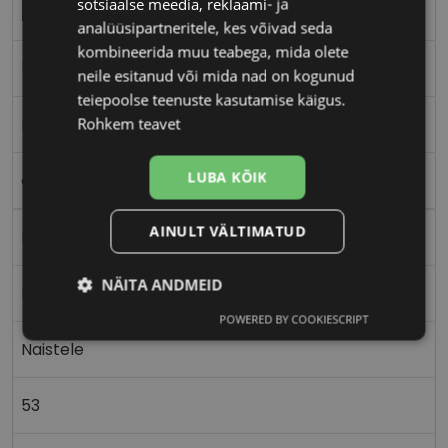
sotsiaalse meedia, reklaami- ja
TOM FORD
analüüsipartneritele, kes võivad seda
kombineerida muu teabega, mida olete
53-18
neile esitanud või mida nad on kogunud
teiepoolse teenuste kasutamise käigus.
M
Rohkem teavet
LUBA KÕIK
azure gree
AINULT VÄLTIMATUD
Plast
NÄITA ANDMEID
Ristkülik
POWERED BY COOKIESCRIPT
Vajalik
Statistika
Turustamine
Naistele
53
Eelistused