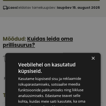
Laos
Eeldatav tarnekuupäev:
laupäev 15. august 2026
Mõõdud:
Kuidas leida oma
prillisuurus?
×
Veebilehel on kasutatud
küpsiseid.
53 mm
18 mm
Prilliläätse laius
Ninavahe laius
Kasutame küpsiseid sisu ja reklaamide
(mm)
(mm)
isikupärastamiseks, sotsiaalse meedia
funktsioonide pakkumiseks ning liikluse
Toote info
analüüsimiseks. Edastame teavet selle
kohta, kuidas meie saiti kasutate, ka oma