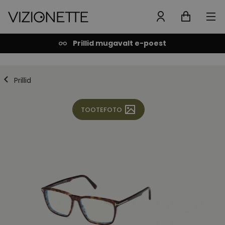
Prillid mugavalt e-poest
Prillid
TOOTEFOTO