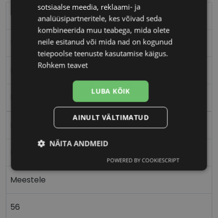
sotsiaalse meedia, reklaami- ja
TOM FORD
analüüsipartneritele, kes võivad seda
kombineerida muu teabega, mida olete
neile esitanud või mida nad on kogunud
56-14
teiepoolse teenuste kasutamise käigus.
Rohkem teavet
M
LUBA KÕIK
havana
AINULT VÄLTIMATUD
Plast
NÄITA ANDMEID
Ristkülik
POWERED BY COOKIESCRIPT
Vajalik
Statistika
Turustamine
Meestele
Eelistused
56