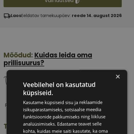
Vali läätsed
Laos
Eeldatav tarnekuupäev:
reede 14. august 2026
Mõõdud:
Kuidas leida oma
prillisuurus?
×
Veebilehel on kasutatud
küpsiseid.
56 mm
14 mm
Kasutame küpsiseid sisu ja reklaamide
Prilliläätse laius
Ninavahe laius
isikupärastamiseks, sotsiaalse meedia
(mm)
(mm)
funktsioonide pakkumiseks ning liikluse
analüüsimiseks. Edastame teavet selle
Toote info
kohta, kuidas meie saiti kasutate, ka oma