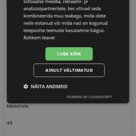
sotsiaalse meedia, reklaami- ja
TOM FORD
analüüsipartneritele, kes võivad seda
kombineerida muu teabega, mida olete
49-22
neile esitanud või mida nad on kogunud
teiepoolse teenuste kasutamise käigus.
M
Rohkem teavet
LUBA KÕIK
tort/blk
AINULT VÄLTIMATUD
Plast
NÄITA ANDMEID
Ovaalne/ümar
POWERED BY COOKIESCRIPT
Vajalik
Statistika
Turustamine
Meestele
49
Eelistused