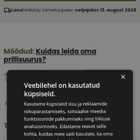
Laos
Eeldatav tarnekuupäev:
neljapäev 13. august 2026
Mõõdud:
Kuidas leida oma
prillisuurus?
×
Veebilehel on kasutatud
küpsiseid.
49 mm
22 mm
Prilliläätse laius
Ninavahe laius
Kasutame küpsiseid sisu ja reklaamide
(mm)
(mm)
isikupärastamiseks, sotsiaalse meedia
funktsioonide pakkumiseks ning liikluse
Toote info
analüüsimiseks. Edastame teavet selle
kohta, kuidas meie saiti kasutate, ka oma