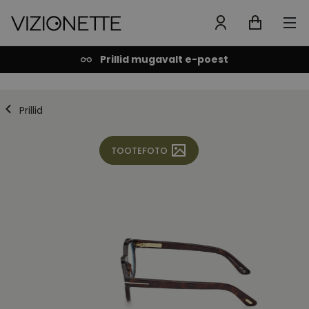
Prillid mugavalt e-poest
Prillid
TOOTEFOTO