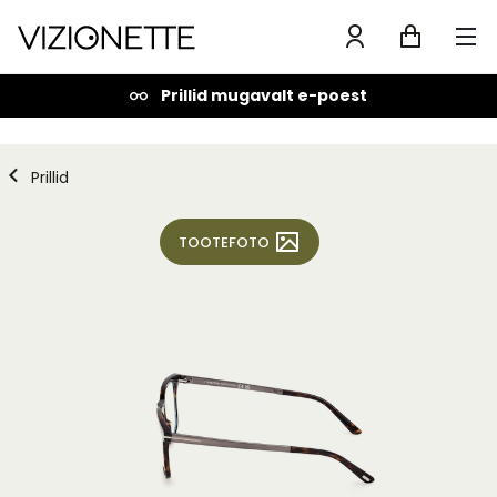
Prillid mugavalt e-poest
Prillid
TOOTEFOTO