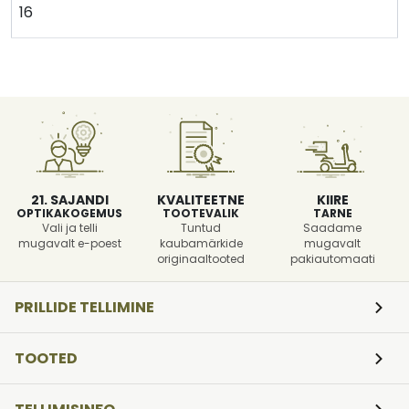
16
21. SAJANDI
KVALITEETNE
KIIRE
OPTIKAKOGEMUS
TOOTEVALIK
TARNE
Vali ja telli
Tuntud
Saadame
mugavalt e-poest
kaubamärkide
mugavalt
originaaltooted
pakiautomaati
PRILLIDE TELLIMINE
TOOTED