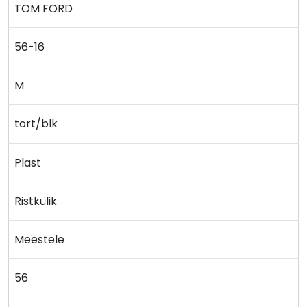
TOM FORD
56-16
M
tort/blk
Plast
Ristkülik
Meestele
56