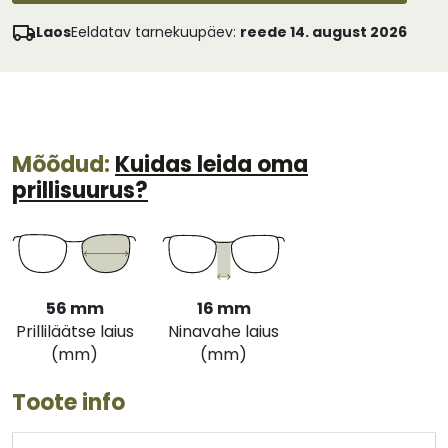
Laos
Eeldatav tarnekuupäev:
reede 14. august 2026
Mõõdud:
Kuidas leida oma
prillisuurus?
56 mm
16 mm
Prilliläätse laius
Ninavahe laius
(mm)
(mm)
Toote info