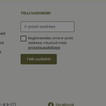
 selle kohta,
ga - see on
mi kohta, mida
tavale
ha.
te kasutajate
kult genereeritud
TELLI UUDISKIRI
seda kasutatakse
 selle kohta,
kampaaniate andmete
mi kohta, mida
ha.
Palun sisesta e-posti aadress
itamiseks.
et teha kindlaks,
sed
Registreerides oma e-posti
posti aadressi
 näiteks reaalajas
ika
aadressi, nõustud meie
privaatsupoliitikaga
a
Telli uudiskiri
E-R 9-17)
facebook