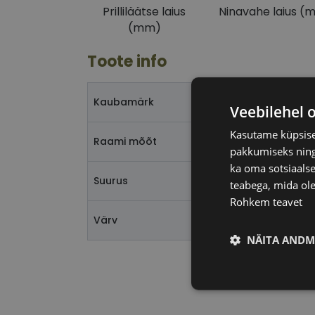
Prilliläätse laius
Ninavahe laius (
(mm)
Toote info
T
Kaubamärk
Veebilehel 
Kasutame küpsisei
5
Raami mõõt
pakkumiseks ning 
ka oma sotsiaalse
Suurus
teabega, mida ole
Rohkem teavet
b
Värv
NÄITA ANDM
Vajalik