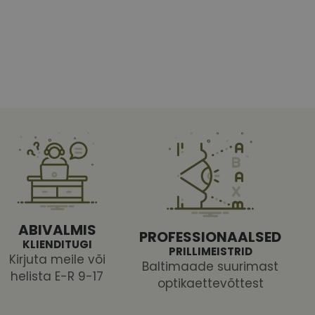
htedel navigeerimine
tajate küpsiste
 selleks, et Cookie-
latvormiga. See on
ABIVALMIS
arünnakute eest
PROFESSIONAALSED
KLIENDITUGI
PRILLIMEISTRID
Kirjuta meile või
Baltimaade suurimast
helista E-R 9-17
optikaettevõttest