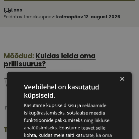
Laos
Eeldatav tarnekuupäev:
kolmapäev 12. august 2026
Mõõdud:
Kuidas leida oma
prillisuurus?
×
Veebilehel on kasutatud
küpsiseid.
53 mm
15 mm
Kasutame küpsiseid sisu ja reklaamide
Prilliläätse laius
Ninavahe laius
isikupärastamiseks, sotsiaalse meedia
(mm)
(mm)
funktsioonide pakkumiseks ning liikluse
analüüsimiseks. Edastame teavet selle
Toote info
kohta, kuidas meie saiti kasutate, ka oma