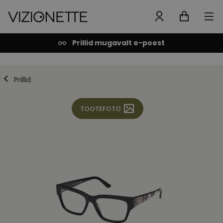
Prillid mugavalt e-poest
Prillid
TOOTEFOTO