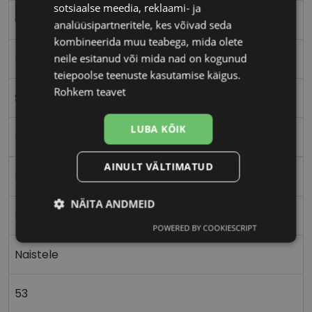
sotsiaalse meedia, reklaami- ja
GUESS
analüüsipartneritele, kes võivad seda
kombineerida muu teabega, mida olete
53-15
neile esitanud või mida nad on kogunud
teiepoolse teenuste kasutamise käigus.
Rohkem teavet
S
LUBA KÕIK
black
AINULT VÄLTIMATUD
Plast
NÄITA ANDMEID
Ristkülik
POWERED BY COOKIESCRIPT
Vajalik
Statistika
Turustamine
Naistele
Eelistused
53