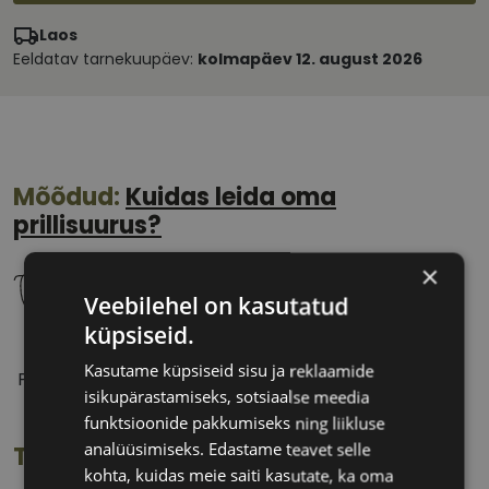
Laos
Eeldatav tarnekuupäev:
kolmapäev 12. august 2026
Mõõdud:
Kuidas leida oma
prillisuurus?
×
Veebilehel on kasutatud
küpsiseid.
53 mm
15 mm
Kasutame küpsiseid sisu ja reklaamide
Prilliläätse laius
Ninavahe laius
isikupärastamiseks, sotsiaalse meedia
(mm)
(mm)
funktsioonide pakkumiseks ning liikluse
analüüsimiseks. Edastame teavet selle
Toote info
kohta, kuidas meie saiti kasutate, ka oma