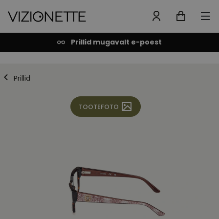
Prillid mugavalt e-poest
Prillid
TOOTEFOTO