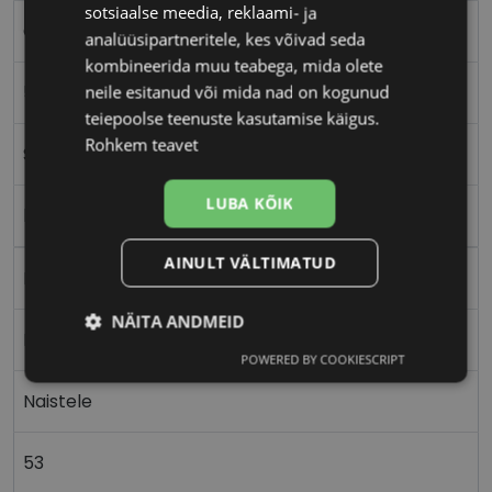
sotsiaalse meedia, reklaami- ja
GUESS
analüüsipartneritele, kes võivad seda
kombineerida muu teabega, mida olete
53-15
neile esitanud või mida nad on kogunud
teiepoolse teenuste kasutamise käigus.
Rohkem teavet
S
LUBA KÕIK
havana
AINULT VÄLTIMATUD
Plast
NÄITA ANDMEID
Ristkülik
POWERED BY COOKIESCRIPT
Vajalik
Statistika
Turustamine
Naistele
Eelistused
53