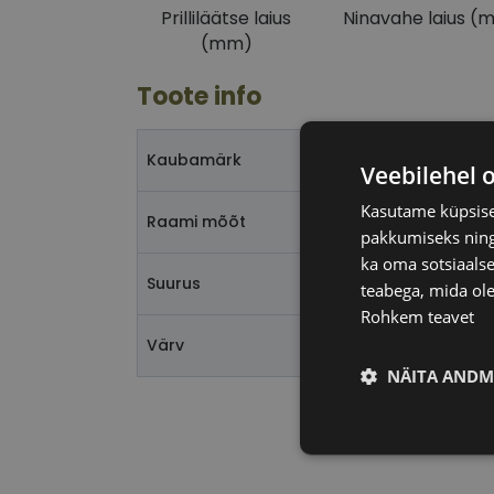
Prilliläätse laius
Ninavahe laius (
(mm)
Toote info
Kaubamärk
Veebilehel 
Kasutame küpsisei
Raami mõõt
pakkumiseks ning 
ka oma sotsiaalse
Suurus
teabega, mida ole
Rohkem teavet
Värv
NÄITA ANDM
Vajalik