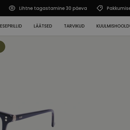
Lihtne tagastamine 30 päeva
Pakkumis
ESEPRILLID
LÄÄTSED
TARVIKUD
KUULMISHOOLD