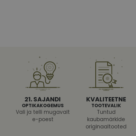
Vajalikud küpsised 
ja juurdepääsu saidi 
Nimi
shipping_country
CookieScriptConse
csrftoken
21. SAJANDI
KVALITEETNE
OPTIKAKOGEMUS
TOOTEVALIK
Vali ja telli mugavalt
Tuntud
e-poest
kaubamärkide
Pakk
originaaltooted
Nimi
Nimi
Dom