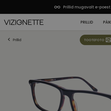
Prillid mugavalt e-poest
PRILLID
PÄIK
Prillid
TOOTEFOTO