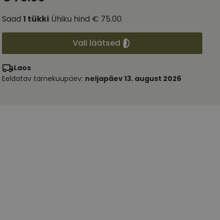
Saad
1
tükki
Ühiku hind
€ 75.00
Vali läätsed
Laos
Eeldatav tarnekuupäev:
neljapäev 13. august 2026