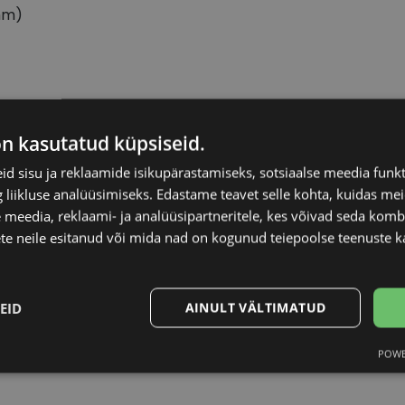
mm)
ICONE
Raami materjal
on kasutatud küpsiseid.
d sisu ja reklaamide isikupärastamiseks, sotsiaalse meedia funk
56-17
Raami kuju
liikluse analüüsimiseks. Edastame teavet selle kohta, kuidas meie
 meedia, reklaami- ja analüüsipartneritele, kes võivad seda kom
L
Kliendirühm
te neile esitanud või mida nad on kogunud teiepoolse teenuste k
brown
Prilliläätse laius (m
EID
AINULT VÄLTIMATUD
Ninavahe laius (mm
POWE
Statistika
Turustamine