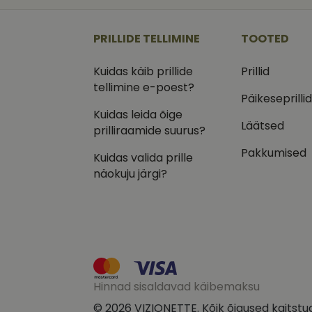
_ga
_gcl_au
Goog
.vizi
PRILLIDE TELLIMINE
TOOTED
IDE
Goog
.doub
Kuidas käib prillide
Prillid
_ga_VQ82NFQ41G
tellimine e-poest?
test_cookie
Goog
.doub
Päikeseprilli
Kuidas leida õige
__kla_id
_fbp
Meta
Läätsed
Inc.
prilliraamide suurus?
.vizi
Pakkumised
Kuidas valida prille
näokuju järgi?
Hinnad sisaldavad käibemaksu
© 2026 VIZIONETTE. Kõik õigused kaitstu