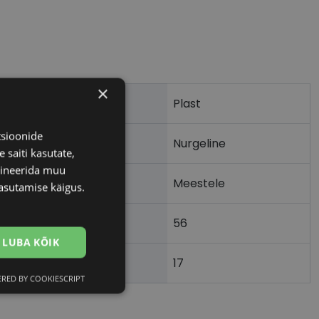
×
Plast
tsioonide
Nurgeline
 saiti kasutate,
bineerida muu
Meestele
asutamise käigus.
56
m)
LUBA KÕIK
17
)
RED BY COOKIESCRIPT
Eelistused