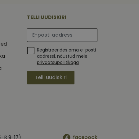
 selle kohta,
ga - see on
mi kohta, mida
tavale
ha.
te kasutajate
kult genereeritud
TELLI UUDISKIRI
seda kasutatakse
 selle kohta,
kampaaniate andmete
mi kohta, mida
ha.
Palun sisesta e-posti aadress
itamiseks.
et teha kindlaks,
sed
Registreerides oma e-posti
posti aadressi
 näiteks reaalajas
ika
aadressi, nõustud meie
privaatsupoliitikaga
a
Telli uudiskiri
E-R 9-17)
facebook