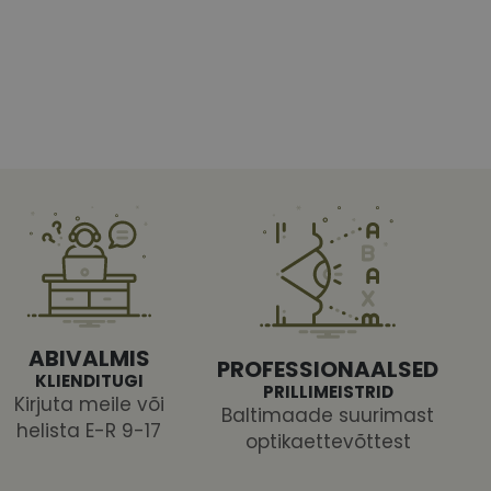
htedel navigeerimine
tajate küpsiste
 selleks, et Cookie-
latvormiga. See on
ABIVALMIS
arünnakute eest
PROFESSIONAALSED
KLIENDITUGI
PRILLIMEISTRID
Kirjuta meile või
Baltimaade suurimast
helista E-R 9-17
optikaettevõttest