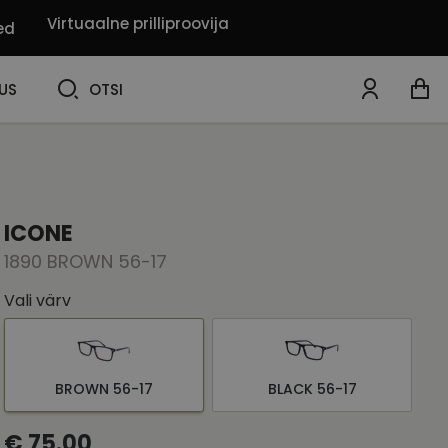
Virtuaalne prilliproovija
ed
OTSI
US
OTSI
ICONE
1890 BROWN 56-17
Vali värv
BROWN 56-17
BLACK 56-17
€ 75.00