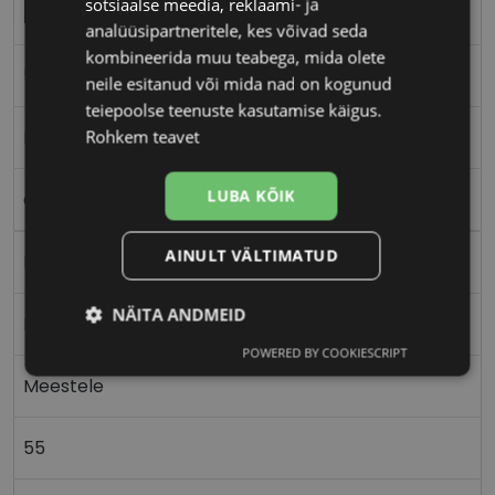
sotsiaalse meedia, reklaami- ja
ICONE
analüüsipartneritele, kes võivad seda
kombineerida muu teabega, mida olete
55-18
neile esitanud või mida nad on kogunud
teiepoolse teenuste kasutamise käigus.
L
Rohkem teavet
LUBA KÕIK
cry/ l.gry
AINULT VÄLTIMATUD
Plast
NÄITA ANDMEID
Nurgeline
POWERED BY COOKIESCRIPT
Vajalik
Statistika
Turustamine
Meestele
55
Eelistused