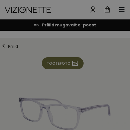
Prillid mugavalt e-poest
Prillid
TOOTEFOTO