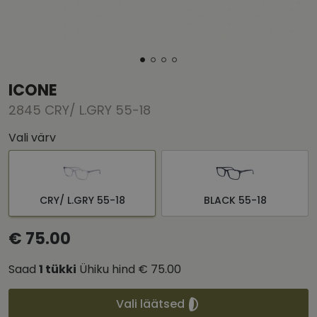
ICONE
2845 CRY/ L.GRY 55-18
Vali värv
CRY/ L.GRY 55-18
BLACK 55-18
€ 75.00
Saad
1
tükki
Ühiku hind
€ 75.00
Vali läätsed