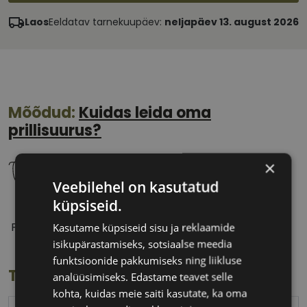
Laos
Eeldatav tarnekuupäev:
neljapäev 13. august 2026
Mõõdud:
Kuidas leida oma
prillisuurus?
×
Veebilehel on kasutatud
küpsiseid.
55 mm
18 mm
Prilliläätse laius
Ninavahe laius
Kasutame küpsiseid sisu ja reklaamide
(mm)
(mm)
isikupärastamiseks, sotsiaalse meedia
funktsioonide pakkumiseks ning liikluse
Toote info
analüüsimiseks. Edastame teavet selle
kohta, kuidas meie saiti kasutate, ka oma