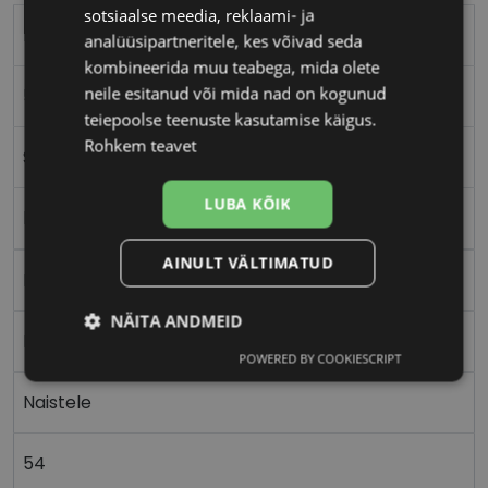
sotsiaalse meedia, reklaami- ja
ICONE
analüüsipartneritele, kes võivad seda
kombineerida muu teabega, mida olete
neile esitanud või mida nad on kogunud
54-15
teiepoolse teenuste kasutamise käigus.
Rohkem teavet
S
LUBA KÕIK
black gold
AINULT VÄLTIMATUD
Metall
NÄITA ANDMEID
Ristkülik
POWERED BY COOKIESCRIPT
Vajalik
Statistika
Turustamine
Naistele
Eelistused
54