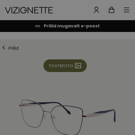
Prillid mugavalt e-poest
Prillid
TOOTEFOTO