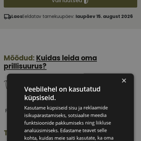
Vali läätsed
Laos
Eeldatav tarnekuupäev:
laupäev 15. august 2026
Mõõdud:
Kuidas leida oma
prillisuurus?
×
Veebilehel on kasutatud
küpsiseid.
54 mm
15 mm
Kasutame küpsiseid sisu ja reklaamide
Prilliläätse laius
Ninavahe laius
isikupärastamiseks, sotsiaalse meedia
(mm)
(mm)
funktsioonide pakkumiseks ning liikluse
analüüsimiseks. Edastame teavet selle
Toote info
kohta, kuidas meie saiti kasutate, ka oma