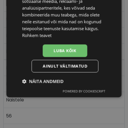
sotsiaalse meedia, reklaami- ja
ICONE
analüüsipartneritele, kes võivad seda
kombineerida muu teabega, mida olete
56-19
neile esitanud või mida nad on kogunud
teiepoolse teenuste kasutamise käigus.
L
Rohkem teavet
LUBA KÕIK
blu/gld
AINULT VÄLTIMATUD
Metall
NÄITA ANDMEID
Ristkülik
POWERED BY COOKIESCRIPT
Vajalik
Statistika
Turustamine
Naistele
56
Eelistused