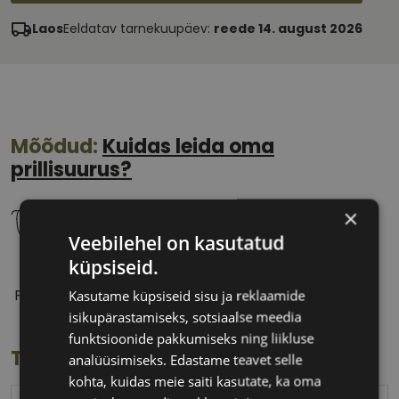
Laos
Eeldatav tarnekuupäev:
reede 14. august 2026
Mõõdud:
Kuidas leida oma
prillisuurus?
×
Veebilehel on kasutatud
küpsiseid.
56 mm
19 mm
Prilliläätse laius
Ninavahe laius
Kasutame küpsiseid sisu ja reklaamide
(mm)
(mm)
isikupärastamiseks, sotsiaalse meedia
funktsioonide pakkumiseks ning liikluse
Toote info
analüüsimiseks. Edastame teavet selle
kohta, kuidas meie saiti kasutate, ka oma