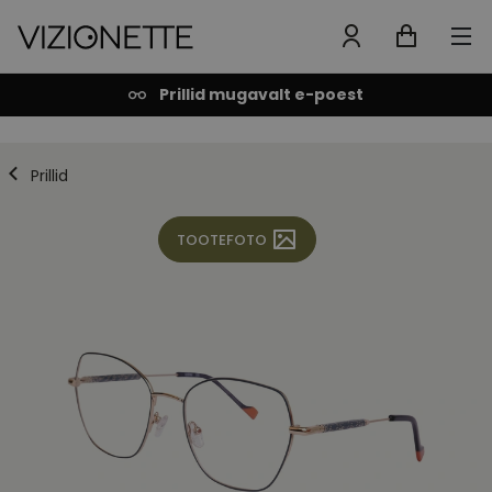
Prillid mugavalt e-poest
Prillid
TOOTEFOTO