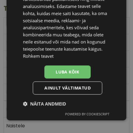
analüüsimiseks. Edastame teavet selle
Toote info
kohta, kuidas meie saiti kasutate, ka oma
sotsiaalse meedia, reklaami- ja
ICONE
analüüsipartneritele, kes võivad seda
kombineerida muu teabega, mida olete
neile esitanud või mida nad on kogunud
56-16
teiepoolse teenuste kasutamise käigus.
Rohkem teavet
M
LUBA KÕIK
bk/silver
AINULT VÄLTIMATUD
Metall
NÄITA ANDMEID
Nurgeline
POWERED BY COOKIESCRIPT
Vajalik
Statistika
Turustamine
Naistele