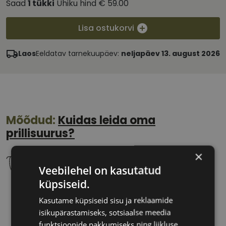
Saad
1
tükki
Ühiku hind
€ 59.00
Lisa ostukorvi
Laos
Eeldatav tarnekuupäev:
neljapäev 13. august 2026
Mõõdud:
Kuidas leida oma
prillisuurus?
×
Veebilehel on kasutatud
küpsiseid.
56 mm
16 mm
Kasutame küpsiseid sisu ja reklaamide
Klaasi laius
Ninavahe laius
isikupärastamiseks, sotsiaalse meedia
(mm)
(mm)
funktsioonide pakkumiseks ning liikluse