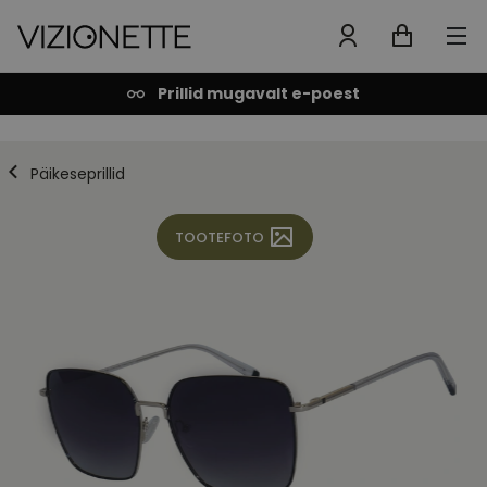
Prillid mugavalt e-poest
Päikeseprillid
TOOTEFOTO