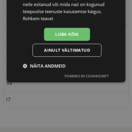
M
neile esitanud või mida nad on kogunud
teiepoolse teenuste kasutamise käigus.
matt black
Rohkem teavet
Plast
LUBA KÕIK
Nurgeline
AINULT VÄLTIMATUD
NÄITA ANDMEID
Meestele
POWERED BY COOKIESCRIPT
Vajalik
Statistika
Turustamine
55
17
Eelistused