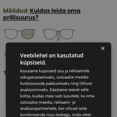
Mõõdud:
Kuidas leida oma
prillisuurus?
×
55 mm
17 mm
Veebilehel on kasutatud
Prilliläätse laius
Ninavahe laius
(mm)
(mm)
küpsiseid.
Kasutame küpsiseid sisu ja reklaamide
Toote info
isikupärastamiseks, sotsiaalse meedia
funktsioonide pakkumiseks ning liikluse
ICONE
analüüsimiseks. Edastame teavet selle
kohta, kuidas meie saiti kasutate, ka oma
sotsiaalse meedia, reklaami- ja
55-17
analüüsipartneritele, kes võivad seda
kombineerida muu teabega, mida olete